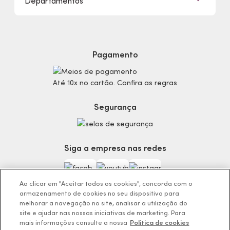
Departamentos
Trabalhe Conosco
Mapa do Site
Sustentabilidade
Procon
Dúvidas
Politica de Privacidade
Cabelos
Proteja-se Contra Fraudes
Cronograma Capilar
Preferências de Cookies
Maquiagem
Pagamento
Consumidor.gov.br
Produtos Masculinos
Código de defesa do consumidor
Teste do Tom de Base
Até 10x no cartão. Confira as regras
Termos de Uso
Skincare
Trocas e Devoluções
Perfumaria
Segurança
Entregas
Teste da Fragrância Perfeita
Carga Tributária
Corpo e Banho
Infantil
Siga a empresa nas redes
Encontre o Presente Ideal!
Beauty Week
Guia da Beleza Eudora
Ao clicar em "Aceitar todos os cookies", concorda com o
armazenamento de cookies no seu dispositivo para
melhorar a navegação no site, analisar a utilização do
site e ajudar nas nossas iniciativas de marketing. Para
mais informações consulte a nossa
Politica de cookies