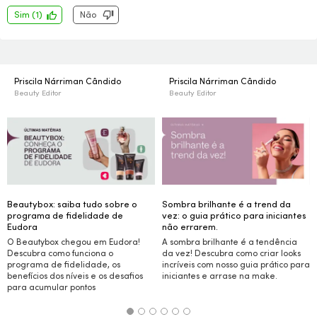
Sim
(
1
)
Não
Priscila Nárriman Cândido
Priscila Nárriman Cândido
Beauty Editor
Beauty Editor
Beautybox: saiba tudo sobre o
Sombra brilhante é a trend da
programa de fidelidade de
vez: o guia prático para iniciantes
Eudora
não errarem.
O Beautybox chegou em Eudora!
A sombra brilhante é a tendência
Descubra como funciona o
da vez! Descubra como criar
looks
programa de fidelidade, os
incríveis com nosso guia prático para
benefícios dos níveis e os desafios
iniciantes e arrase na
make.
para acumular pontos