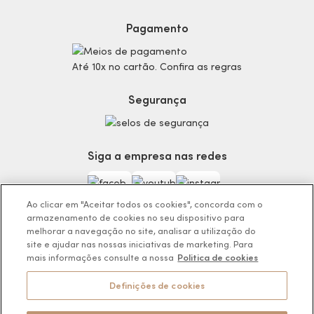
Proteja-se Contra Fraudes
Cronograma Capilar
Preferências de Cookies
Maquiagem
Pagamento
Consumidor.gov.br
Produtos Masculinos
Código de defesa do consumidor
Teste do Tom de Base
Até 10x no cartão. Confira as regras
Termos de Uso
Skincare
Trocas e Devoluções
Perfumaria
Segurança
Entregas
Teste da Fragrância Perfeita
Carga Tributária
Corpo e Banho
Infantil
Siga a empresa nas redes
Encontre o Presente Ideal!
Beauty Week
Guia da Beleza Eudora
Ao clicar em "Aceitar todos os cookies", concorda com o
armazenamento de cookies no seu dispositivo para
melhorar a navegação no site, analisar a utilização do
site e ajudar nas nossas iniciativas de marketing. Para
mais informações consulte a nossa
Politica de cookies
Os preços da loja online podem variar em relação as lojas físicas e
venda direta.
Definições de cookies
BOTICÁRIO PRODUTOS DE BELEZA LTDA.
Rodovia Régis Bitencourt, KM 437, Ribeirão Vermelho, Registro, SP,