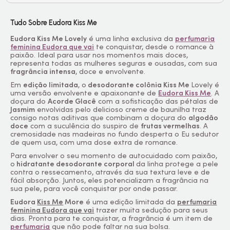
Tudo Sobre Eudora Kiss Me
Eudora Kiss Me Lovely
é uma linha exclusiva da
perfumaria
feminina Eudora que vai
te conquistar, desde o romance à
paixão. Ideal para usar nos momentos mais doces,
representa todas as mulheres seguras e ousadas, com sua
fragrância intensa
, doce e envolvente.
Em
edição limitada
, o
desodorante colônia Kiss Me
Lovely é
uma versão envolvente e apaixonante de
Eudora Kiss Me
. A
doçura do
Acorde Glacê
com a sofisticação das pétalas de
Jasmim
envolvidas pelo delicioso creme de baunilha traz
consigo notas aditivas que combinam a doçura do
algodão
doce
com a suculência do suspiro de
frutas vermelhas
. A
cremosidade nas madeiras no fundo desperta o Eu sedutor
de quem usa, com uma dose extra de romance.
Para envolver o seu momento de autocuidado com paixão,
o
hidratante desodorante corporal
da linha protege a pele
contra o ressecamento, através da sua textura leve e de
fácil absorção. Juntos, eles potencializam a fragrância na
sua pele, para você conquistar por onde passar.
Eudora
Kiss Me
More
é uma edição limitada da
perfumaria
feminina Eudora que vai
trazer muita sedução para seus
dias. Pronta para te conquistar, a fragrância é um item de
perfumaria
que não pode faltar na sua bolsa.