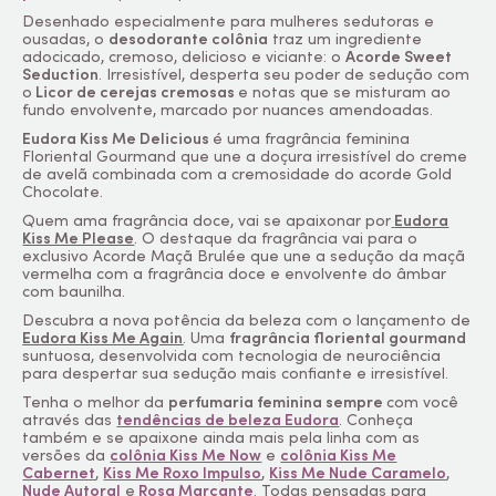
Desenhado especialmente para mulheres sedutoras e
ousadas, o
desodorante colônia
traz um ingrediente
adocicado, cremoso, delicioso e viciante: o
Acorde Sweet
Seduction
. Irresistível, desperta seu poder de sedução com
o
Licor de cerejas cremosas
e notas que se misturam ao
fundo envolvente, marcado por nuances amendoadas.
Eudora Kiss Me Delicious
é uma fragrância feminina
Floriental Gourmand que une a doçura irresistível do creme
de avelã combinada com a cremosidade do acorde Gold
Chocolate.
Quem ama fragrância doce, vai se apaixonar por
Eudora
Kiss Me Please
. O destaque da fragrância vai para o
exclusivo Acorde Maçã Brulée que une a sedução da maçã
vermelha com a fragrância doce e envolvente do âmbar
com baunilha.
Descubra a nova potência da beleza com o lançamento de
Eudora Kiss Me Again
. Uma
fragrância floriental gourmand
suntuosa, desenvolvida com tecnologia de neurociência
para despertar sua sedução mais confiante e irresistível.
Tenha o melhor da
perfumaria feminina sempre
com você
através das
tendências de beleza Eudora
. Conheça
também e se apaixone ainda mais pela linha com as
versões da
colônia Kiss Me Now
e
colônia Kiss Me
Cabernet
,
Kiss Me Roxo Impulso
,
Kiss Me Nude Caramelo
,
Nude Autoral
e
Rosa Marcante
. Todas pensadas para