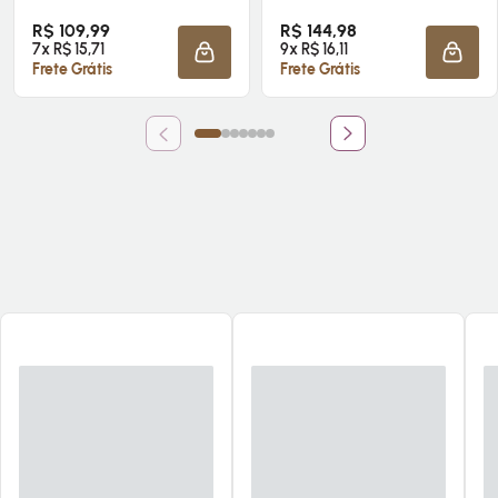
R$ 109,99
R$ 144,98
7x R$ 15,71
9x R$ 16,11
ADICIONAR À SACOLA
ADICI
Frete Grátis
Frete Grátis