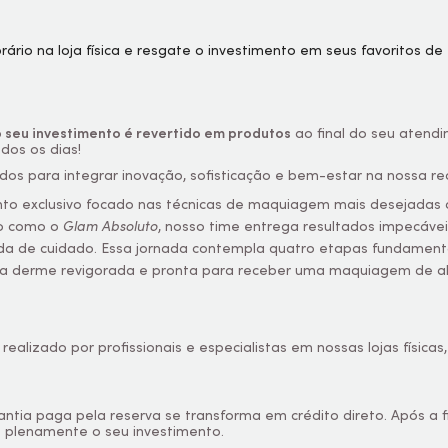
 seu investimento é revertido em produtos
ao final do seu atendi
dos os dias!
os para integrar inovação, sofisticação e bem-estar na nossa red
to exclusivo focado nas técnicas de maquiagem mais desejadas d
to como o
Glam Absoluto
, nosso time entrega resultados impecávei
da de cuidado. Essa jornada contempla quatro etapas fundamenta
 a derme revigorada e pronta para receber uma maquiagem de alt
alizado por profissionais e especialistas em nossas lojas físic
antia paga pela reserva se transforma em crédito direto. Após a 
 plenamente o seu investimento.