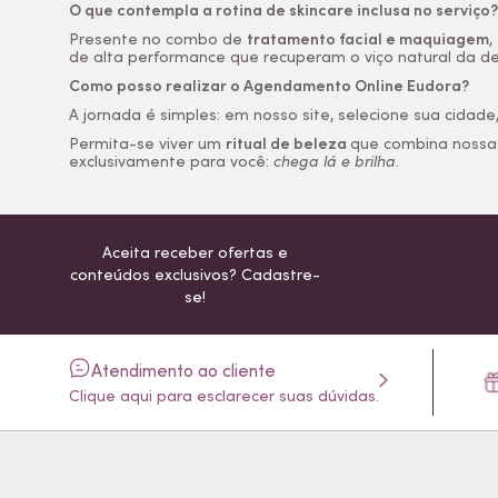
O que contempla a rotina de
skincare
inclusa no serviço?
Presente no combo de
tratamento facial e maquiagem
,
de alta performance que recuperam o viço natural da d
Como posso realizar o Agendamento
Online
Eudora?
A jornada é simples: em nosso site, selecione sua cidade,
Permita-se viver um
ritual de beleza
que combina noss
exclusivamente para você:
chega lá e brilha
.
Aceita receber ofertas e
conteúdos exclusivos? Cadastre-
se!
Atendimento ao cliente
Clique aqui para esclarecer suas dúvidas.