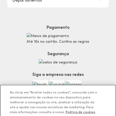
Departamentos
Trabalhe Conosco
Mapa do Site
Sustentabilidade
Procon
Dúvidas
Politica de Privacidade
Cabelos
Proteja-se Contra Fraudes
Cronograma Capilar
Preferências de Cookies
Maquiagem
Pagamento
Consumidor.gov.br
Produtos Masculinos
Código de defesa do consumidor
Teste do Tom de Base
Até 10x no cartão. Confira as regras
Termos de Uso
Skincare
Trocas e Devoluções
Perfumaria
Segurança
Entregas
Teste da Fragrância Perfeita
Carga Tributária
Corpo e Banho
Infantil
Siga a empresa nas redes
Encontre o Presente Ideal!
Beauty Week
Guia da Beleza Eudora
Ao clicar em "Aceitar todos os cookies", concorda com o
armazenamento de cookies no seu dispositivo para
melhorar a navegação no site, analisar a utilização do
site e ajudar nas nossas iniciativas de marketing. Para
mais informações consulte a nossa
Politica de cookies