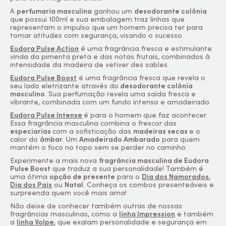
A
perfumaria masculina
ganhou um
desodorante colônia
que possui 100ml e sua embalagem traz linhas que
representam o impulso que um homem precisa ter para
tomar atitudes com segurança, visando o sucesso.
Eudora Pulse Action
é uma fragrância fresca e estimulante
vinda da pimenta preta e das notas frutais, combinados à
intensidade da madeira de vetiver des sables.
Eudora Pulse Boost
é uma fragrância fresca que revela o
seu lado eletrizante através do
desodorante colônia
masculino
. Sua perfumação revela uma saída fresca e
vibrante, combinada com um fundo intenso e amadeirado.
Eudora Pulse Intense
é para o homem que faz acontecer.
Essa fragrância masculina combina o frescor das
especiarias
com a sofisticação das
madeiras secas
e o
calor do
âmbar
. Um
Amadeirado Ambarado
para quem
mantém o foco no topo sem se perder no caminho.
Experimente a mais nova
fragrância masculina de Eudora
Pulse Boost
que traduz a sua personalidade! Também é
uma ótima
opção de presente
para o
Dia dos Namorados
,
Dia dos Pais
ou
Natal
. Conheça os combos presenteáveis e
surpreenda quem você mais ama!
Não deixe de conhecer também outras de nossas
fragrâncias masculinas, como a
linha Impression
e também
a
linha Volpe
, que exalam personalidade e segurança em