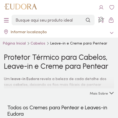
Informar localização
Página Inicial
Cabelos
Leave-in e Creme para Pentear
Protetor Térmico para Cabelos,
Leave-in e Creme para Pentear
Um
leave-in Eudora
revela a beleza de cada detalhe dos
seus
cabelos
, deixando os fios mais fáceis de pentear
enquanto hidrata profundamente. Quer saber como utilizar
Mais Sobre
o
creme para
pentear
? O primeiro passo é escolher o
produto ideal para os seus cabelos. Em seguida, faça o seu
Todos os Cremes para Pentear e Leaves-in
melhor penteado e pronto!
Eudora