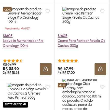
-20%
Vencimento: MAI/27
SIÀGE
SIÀGE
Leave in Memorizador Pro
Creme Para Pentear Revela Os
Cronology 100ml
Cachos 500g
R$ 69,99
R$ 55,90
R$ 67,99
ADICIONAR À SACOLA
ADIC
3x R$ 18,63
4x R$ 17,00
-16%
FRETE GRÁTIS 🚚