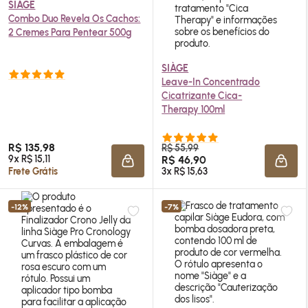
SIÀGE
Combo Duo Revela Os Cachos:
2 Cremes Para Pentear 500g
SIÀGE
Leave-In Concentrado
Cicatrizante Cica-
Therapy 100ml
R$ 135,98
R$ 55,99
9x R$ 15,11
R$ 46,90
ADICIONAR À SACOLA
ADIC
Frete Grátis
3x R$ 15,63
-12%
-7%