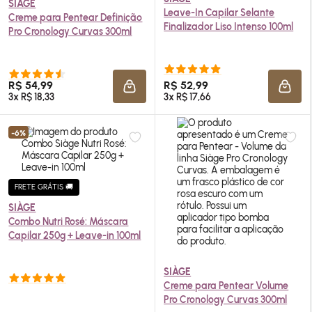
SIÀGE
Leave-In Capilar Selante
Creme para Pentear Definição
Finalizador Liso Intenso 100ml
Pro Cronology Curvas 300ml
R$ 54,99
R$ 52,99
ADICIONAR À SACOLA
ADIC
3x R$ 18,33
3x R$ 17,66
-6%
FRETE GRÁTIS 🚚
SIÀGE
Combo Nutri Rosé: Máscara
Capilar 250g + Leave-in 100ml
SIÀGE
Creme para Pentear Volume
Pro Cronology Curvas 300ml