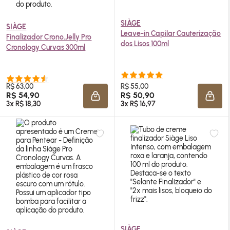
SIÀGE
SIÀGE
Leave-in Capilar Cauterização
Finalizador Crono.Jelly Pro
dos Lisos 100ml
Cronology Curvas 300ml
R$ 63,00
R$ 55,00
R$ 54,90
R$ 50,90
ADICIONAR À SACOLA
ADIC
3x R$ 18,30
3x R$ 16,97
SIÀGE