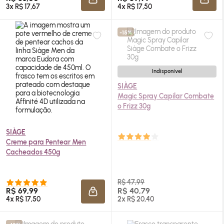
ADICIONAR À SACOLA
ADIC
3x R$ 17,67
4x R$ 17,50
-15%
Indisponível
SIÀGE
Magic Spray Capilar Combate
o Frizz 30g
SIÀGE
Creme para Pentear
Men
Cacheados 450g
R$ 47,99
R$ 69,99
R$ 40,79
ADICIONAR À SACOLA
4x R$ 17,50
2x R$ 20,40