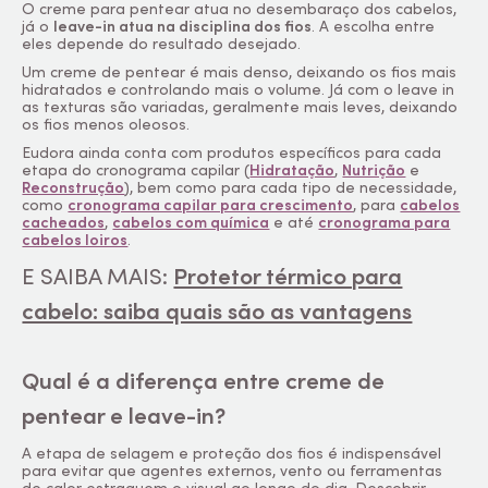
O creme para pentear atua no desembaraço dos cabelos,
já o
leave-in atua na disciplina dos fios
. A escolha entre
eles depende do resultado desejado.
Um creme de pentear é mais denso, deixando os fios mais
hidratados e controlando mais o volume. Já com o leave in
as texturas são variadas, geralmente mais leves, deixando
os fios menos oleosos.
Eudora ainda conta com produtos específicos para cada
etapa do cronograma capilar (
Hidratação
,
Nutrição
e
Reconstrução
), bem como para cada tipo de necessidade,
como
cronograma capilar para crescimento
, para
cabelos
cacheados
,
cabelos com química
e até
cronograma para
cabelos loiros
.
E SAIBA MAIS:
Protetor térmico para
cabelo: saiba quais são as vantagens
Qual é a diferença entre creme de
pentear e leave-in?
A etapa de selagem e proteção dos fios é indispensável
para evitar que agentes externos, vento ou ferramentas
de calor estraguem o visual ao longo do dia. Descobrir