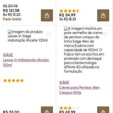
R$ 129,98
R$ 121,58
8x R$ 15,20
R$ 54,99
ADICIONAR À SACOLA
ADIC
Frete Grátis
3x R$ 18,33
SIÀGE
Leave-In Hidratação Micelar
100ml
SIÀGE
Creme para Pentear
Men
Crespos 450g
R$ 53,00
R$ 69,99