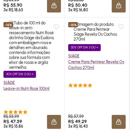
R$ 69,99
R$ 63,00
R$ 55,90
R$ 50,40
ADICIONAR À SACOLA
ADIC
3x R$ 18,63
3x R$ 16,80
-15%
-15%
30% OFF EM 3 OU +
SIÀGE
Creme Para Pentear Revela Os
Cachos 270ml
30% OFF EM 3 OU +
SIÀGE
Leave-in Nutri Rosé 100ml
R$ 55,99
R$ 57,99
R$ 47,59
R$ 49,29
ADICIONAR À SACOLA
ADIC
3x R$ 15,86
3x R$ 16,43