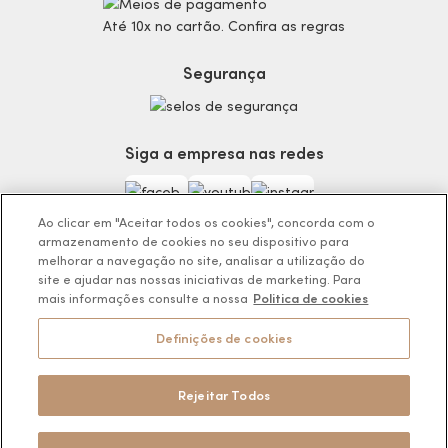
Código de defesa do consumidor
Teste do Tom de Base
Até 10x no cartão. Confira as regras
Termos de Uso
Skincare
Trocas e Devoluções
Perfumaria
Segurança
Entregas
Teste da Fragrância Perfeita
Carga Tributária
Corpo e Banho
Infantil
Siga a empresa nas redes
Encontre o Presente Ideal!
Beauty Week
Guia da Beleza Eudora
Ao clicar em "Aceitar todos os cookies", concorda com o
armazenamento de cookies no seu dispositivo para
melhorar a navegação no site, analisar a utilização do
site e ajudar nas nossas iniciativas de marketing. Para
mais informações consulte a nossa
Politica de cookies
Os preços da loja online podem variar em relação as lojas físicas e
venda direta.
Definições de cookies
BOTICÁRIO PRODUTOS DE BELEZA LTDA.
Rodovia Régis Bitencourt, KM 437, Ribeirão Vermelho, Registro, SP,
CEP 11900-000 | CNPJ/MF 11.137.051/0406-41
Rejeitar Todos
Pode Confiar