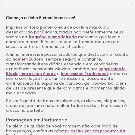
Conheça a Linha Eudora Impression!
Impression
foi o primeiro
eau de parfum
masculino
desenvolvido por
Eudora
, traduzindo perfeitamente seus
valores na
fragrância amadeirada
marcante que leva o
nome da marca. E foi assim que se transformou em um
sucesso entre os homens sofisticados.
A
linha Impression
possui produtos que destacam o talento
do
homem Eudora
, sempre seguro e confiante,
transformando itens diários essenciais em verdadeiras
experiências sensoriais. Movida também por
Impression In
Black
,
Impression Audaz
e
Impression Tradicional
, a marca
conta com loção hidratante masculina, desodorante
antitranspirante, espuma de barbear, gel pós-barba, além
de kits de presente que deixam datas e momentos ainda
mais especiais.
Se você gosta de itens envolventes, exclusivos, elegantes,
e que despertam o seu melhor todos os dias, Impression é
a escolha perfeita!
Promoções em Perfumaria
Se além de qualidade você também não abre mão de
bons preços, confira as
ofertas exclusivas em produtos da