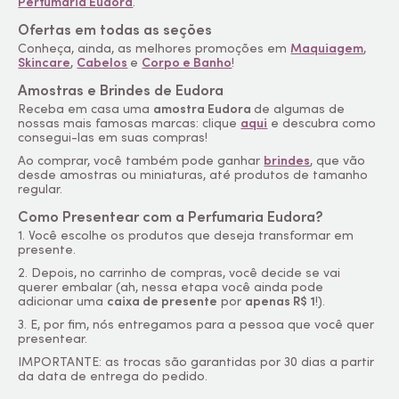
Perfumaria Eudora
.
Ofertas em todas as seções
Conheça, ainda, as melhores promoções em
Maquiagem
,
Skincare
,
Cabelos
e
Corpo e Banho
!
Amostras e Brindes de Eudora
Receba em casa uma
amostra Eudora
de algumas de
nossas mais famosas marcas: clique
aqui
e descubra como
consegui-las em suas compras!
Ao comprar, você também pode ganhar
brindes
, que vão
desde amostras ou miniaturas, até produtos de tamanho
regular.
Como Presentear com a Perfumaria Eudora?
1. Você escolhe os produtos que deseja transformar em
presente.
2. Depois, no carrinho de compras, você decide se vai
querer embalar (ah, nessa etapa você ainda pode
adicionar uma
caixa de presente
por
apenas R$ 1
!).
3. E, por fim, nós entregamos para a pessoa que você quer
presentear.
IMPORTANTE: as trocas são garantidas por 30 dias a partir
da data de entrega do pedido.