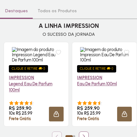
diárias dele. Conheça todas suas linhas!
Destaques
Todos os Produtos
A LINHA IMPRESSION
O SUCESSO DA JORNADA
CLIQUE E RETIRE 🚚💨
CLIQUE E RETIRE 🚚💨
IMPRESSION
IMPRESSION
Legend
Eau De Parfum
Eau De Parfum
100ml
100ml
R$ 259,90
R$ 259,90
10x R$ 25,99
10x R$ 25,99
ADICIONAR À SACOLA
ADICI
Frete Grátis
Frete Grátis