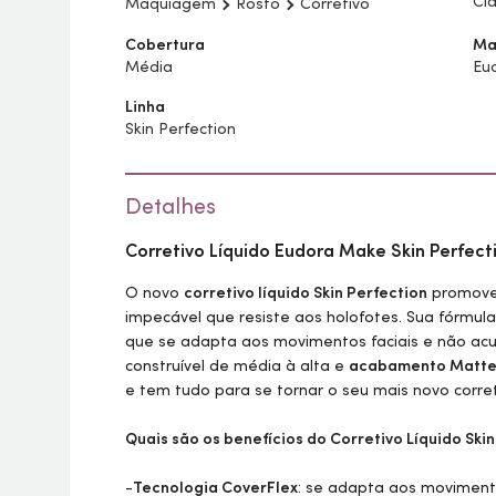
Cla
Maquiagem
Rosto
Corretivo
Cobertura
Ma
Média
Eu
Linha
Skin Perfection
Detalhes
Corretivo Líquido Eudora
Make
Skin
Perfect
O novo
corretivo líquido
Skin
Perfection
promove
impecável que resiste aos holofotes. Sua fórmula
que se adapta aos movimentos faciais e não acu
construível de média à alta e
acabamento Matte 
e tem tudo para se tornar o seu mais novo corret
Quais são os benefícios do Corretivo Líquido
Skin
-
Tecnologia CoverFlex
: se adapta aos movimento