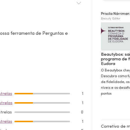
Priscila Nárrima
Beauty Editor
 nossa ferramenta de Perguntas e
Beautybox: sa
programa de f
Eudora
O Beautybox che
Descubra como f
de fidelidade, os
níveis e os desaf
strelas
1
pontos
strelas
1
strelas
0
strelas
1
Corretivo de 