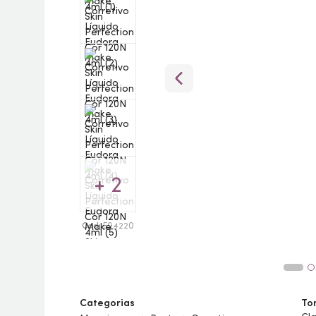
+ 2
Cod:
E94220
Categorias
To