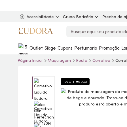
Acessibilidade
Grupo Boticário
Precisa de a
Outlet
Siàge
Cupons
Perfumaria
Promoção
La
Página Inicial
Maquiagem
Rosto
Corretivo
Corre
10% OFF 🎟️8DO8