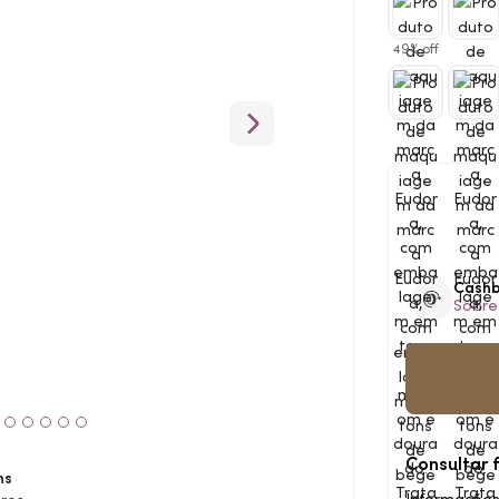
49% off
Cash
Sobre
Consultar 
ns