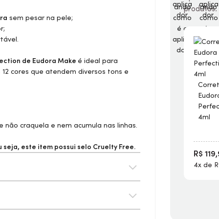
produtos.
ura
sem pesar na pele;
r;
tável.
ection de Eudora
Make
é ideal para
 em 12 cores que atendem diversos tons e
Corret
Eudo
Perfec
4ml
ue não craquela e nem acumula nas linhas.
seja, este item possui selo
Cruelty Free.
R$ 119
4x de R