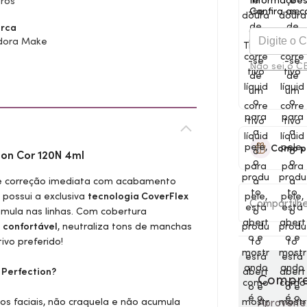
Informações
ros
Confira as c
rca
dora Make
Não sei o C
Como p
ion Cor 120N 4ml
 correção imediata com acabamento
 possui a exclusiva
tecnologia CoverFlex
Compartilh
mula nas linhas. Com cobertura
confortável
, neutraliza tons de manchas
ivo preferido!
Perfection?
Compre
s faciais, não craquela e não acumula
Aproveite