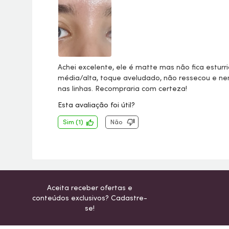
Achei excelente, ele é matte mas não fica esturr
média/alta, toque aveludado, não ressecou e n
nas linhas. Recompraria com certeza!
Esta avaliação foi útil?
Sim
(
1
)
Não
Aceita receber ofertas e
conteúdos exclusivos? Cadastre-
se!