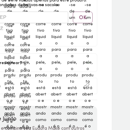
 de frete válidas apenas para este produto.
ondições definitivas na sacola.
OK
EP
resentear?
e
 Junto
 e combine seu Eudora Make com outros