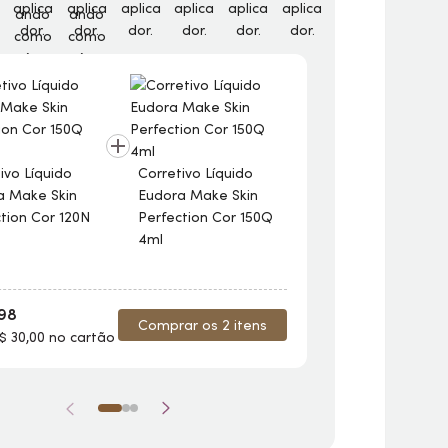
ivo Líquido
Corretivo Líquido
Corretivo Líqu
ra
Make
Skin
Eudora
Make
Skin
Eudora
Make
tion Cor 120N
Perfection Cor 150Q
Perfection Co
4ml
4ml
,98
R$ 167,98
Comprar os 2 itens
$ 30,00 no cartão
4x de R$ 41,99 