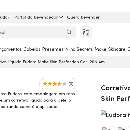
juda?
Portal do Revendedor
Quero Revender
nçamentos
Cabelos
Presentes
Niina Secrets
Make
Skincare
C
tivo Líquido Eudora
Make
Skin
Perfection Cor 120N 4ml
(3)
Corretiv
Skin
Perf