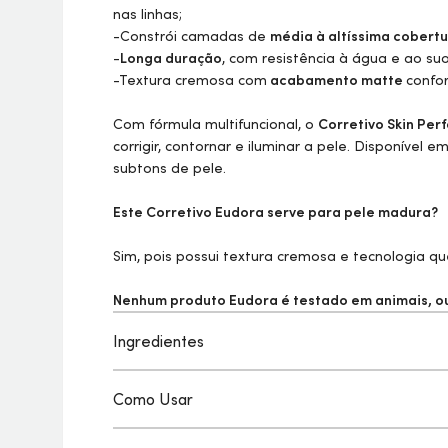
nas linhas;
-Constrói camadas de
média à altíssima cobert
-
Longa duração
, com resistência à água e ao suo
-Textura cremosa com
acabamento matte
confor
Com fórmula multifuncional, o
Corretivo
Skin
Perf
corrigir, contornar e iluminar a pele. Disponível
subtons de pele.
Este Corretivo Eudora serve para pele madura?
Sim, pois possui textura cremosa e tecnologia q
Nenhum produto Eudora é testado em animais, ou 
Ingredientes
Como Usar