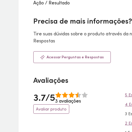
Ação / Resultado
Precisa de mais informações?
Tire suas dúvidas sobre o produto através da
Respostas
Acessar Perguntas e Respostas
Avaliações
3.7/5
5 E
3 avaliações
4 E
Avaliar produto
3 E
2 E