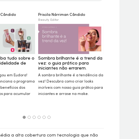
n Cândido
Priscila Nárriman Cândido
Nara Lorkievicz
Beauty Editor
Beauty Editor
iba tudo sobre o
Sombra brilhante é a trend da
Semana Eudora
idelidade de
vez: o guia prático para
produtos com
iniciantes não errarem.
Aproveite a Sema
gou em Eudora!
A sombra brilhante é a tendência da
garanta o nosso t
unciona o programa
vez! Descubra como criar
looks
mais desejados c
 benefícios dos
incríveis com nosso guia prático para
Descubra itens 
ios para acumular
iniciantes e arrase na
make.
skincare
e cabelos
média a alta cobertura com tecnologia que não