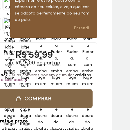
Experimente este produto com a
câmera do seu celular, e veja qual cor
se adapta perfeitamente ao seu tom
de pele.
Entendi
R$
59,99
4x R$ 15,00 no cartão
back
- Suas compras podem acumular
créditos
 o
cashback
❯
COMPRAR
frete e prazo