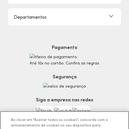
Clique e Retire
Eudora, Seu Brilho é Único!
Promoções
Departamentos
Trabalhe Conosco
Mapa do Site
Sustentabilidade
Procon
Dúvidas
Politica de Privacidade
Cabelos
Proteja-se Contra Fraudes
Cronograma Capilar
Preferências de Cookies
Maquiagem
Pagamento
Consumidor.gov.br
Produtos Masculinos
Código de defesa do consumidor
Teste do Tom de Base
Até 10x no cartão. Confira as regras
Termos de Uso
Skincare
Trocas e Devoluções
Perfumaria
Segurança
Entregas
Teste da Fragrância Perfeita
Carga Tributária
Corpo e Banho
Infantil
Siga a empresa nas redes
Encontre o Presente Ideal!
Beauty Week
Guia da Beleza Eudora
Ao clicar em "Aceitar todos os cookies", concorda com o
armazenamento de cookies no seu dispositivo para