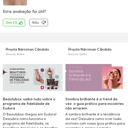
Esta avaliação foi útil?
Sim
(
1
)
Não
Priscila Nárriman Cândido
Priscila Nárriman Cândido
Beauty Editor
Beauty Editor
Beautybox: saiba tudo sobre o
Sombra brilhante é a trend da
programa de fidelidade de
vez: o guia prático para iniciantes
Eudora
não errarem.
O Beautybox chegou em Eudora!
A sombra brilhante é a tendência
Descubra como funciona o
da vez! Descubra como criar
looks
programa de fidelidade, os
incríveis com nosso guia prático para
benefícios dos níveis e os desafios
iniciantes e arrase na
make.