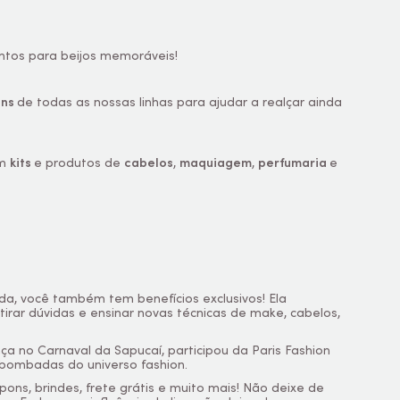
rontos para beijos memoráveis!
ons
de todas as nossas linhas para ajudar a realçar ainda
om
kits
e produtos de
cabelos
,
maquiagem
,
perfumaria
e
da, você também tem benefícios exclusivos! Ela
tirar dúvidas e ensinar novas técnicas de
make
, cabelos,
a no Carnaval da Sapucaí, participou da Paris Fashion
bombadas do universo fashion.
ns, brindes, frete grátis e muito mais! Não deixe de