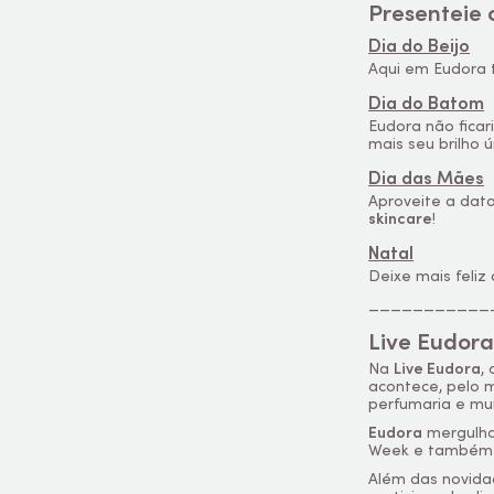
Presenteie 
Dia do Beijo
Aqui em Eudora
Dia do Batom
Eudora não fica
mais seu brilho ú
Dia das Mães
Aproveite a dat
skincare
!
Natal
Deixe mais feli
___________
Live Eudor
Na
Live Eudora
,
acontece, pelo m
perfumaria e mui
Eudora
mergulha 
Week e também d
Além das novida