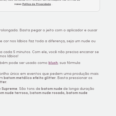
nossa
Política de Privacidade
.
prolongada. Basta pegar o jeito com o aplicador e ousar
de cor nos lábios faz toda a diferença, seja um nude ou
a cada 5 minutos. Com ele, você não precisa encanar se
nos lábios!
bém pode ser usado como
blush
; sua fórmula
u brilho único em eventos que pedem uma produção mais
om
batom metálico efeito glitter.
Basta pressionar os
ter.
 Supreme
. São tons de
batom nude
de longa duração
om nude terroso
, b
atom nude rosado
,
batom nude