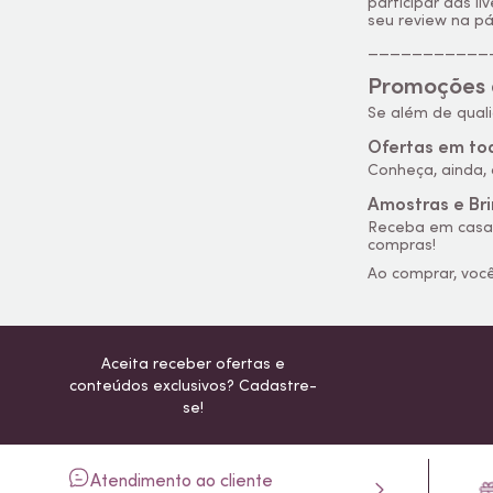
participar das l
seu review na p
___________
Promoções
Se além de qual
Ofertas em to
Conheça, ainda
Amostras e Br
Receba em cas
compras!
Ao comprar, vo
Aceita receber ofertas e
conteúdos exclusivos? Cadastre-
se!
Atendimento ao cliente