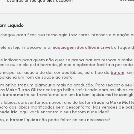
favoritos antes que eles acabem.
om Líquido
chegou para ficar, sua tecnologia traz cores intensas e duração 
pele esteja impecável e a
maquiagem dos olhos incrível
, o toque 
é indicado para quem não quer se preocupar em retocar a
make
te ou se ele está borrado, já que o aplicador facilita a passada 
rincipal ser aquela de dar cor aos lábios, este tipo de
batom
tam
orciona um tom de saúde ao rosto.
 brilho traz um glamour a mais na produção. Para realçar o se
ora
Make
Turbo Glitter
entrega brilho sofisticado para os lábios c
 o
batom matte
se transforme em um
batom líquido matte com glit
os lábios, apresentamos novos tons do Batom
Eudora
Make
Matte
ecto dos lábios matificados sem desconforto. Nas versões de
bat
ude frio
, aqui você encontra o seu batom nude ideal!
no, o
batom líquido
não pode faltar no seu
nécessaire!
___________________________________