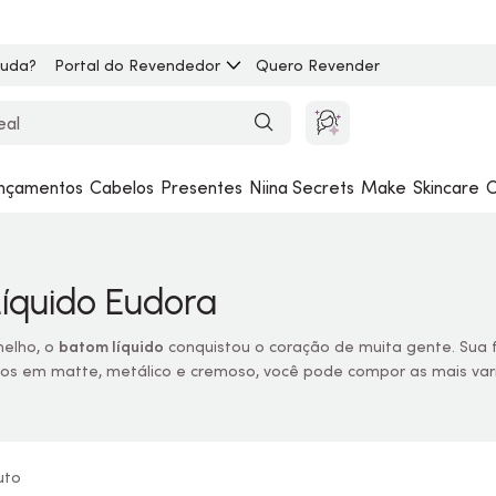
juda?
Portal do Revendedor
Quero Revender
nçamentos
Cabelos
Presentes
Niina Secrets
Make
Skincare
C
íquido Eudora
elho, o
batom líquido
conquistou o coração de muita gente. Sua 
s em matte, metálico e cremoso, você pode compor as mais var
uto