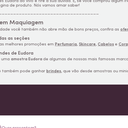
ives Eudora ao vivo e tire a sua dúvida. E, se você comprou algum i
ágina de produto. Nós vamos amar saber!
___________________________________
 em Maquiagem
idade você também não abre mão de bons preços, confira as
ofe
das as seções
, as melhores promoções em
Perfumaria
,
Skincare
,
Cabelos
e
Corp
indes de Eudora
a uma
amostra Eudora
de algumas de nossas mais famosas marcas
cê também pode ganhar
brindes
, que vão desde amostras ou mini
Quer presentear?