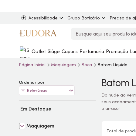
Acessibilidade
Grupo Boticário
Precisa de a
Outlet
Siàge
Cupons
Perfumaria
Promoção
La
Página Inicial
Maquiagem
Boca
Batom Líquido
Batom L
Ordenar por
Do nude ao verm
seus acabamento
Em Destaque
e arrase!
Maquiagem
Total de
prod