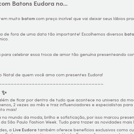
com Batons Eudora no...
 tem muito
batom
com preço incrível que vai deixar seus lábios p
ria de fora de uma data tão importante! Escolhemos diversos
bat
nico.
a
para celebrar essa troca de amor tão genuína presenteando c
z o Natal de quem você ama com presentes Eudora!
___________________________________
a ✨
 além de ficar por dentro de tudo que acontece no universo da mo
enos, 2 vezes ao mês e traz influenciadores e especialistas para 
to mais!
no mundo da moda, brilho e sofisticação, por isso marcou presenç
a São Paulo Fashion Week. Tudo para trazer as novidades mais 
des, a
Live Eudora
também oferece benefícios exclusivos como cupo