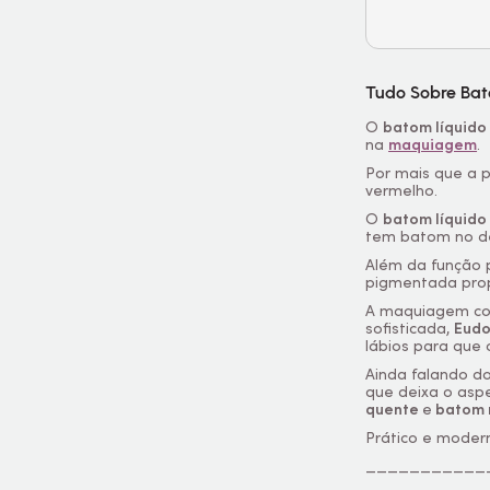
Tudo Sobre Bat
O
batom líquido
na
maquiagem
.
Por mais que a 
vermelho.
O
batom líquido
tem batom no den
Além da função p
pigmentada prop
A maquiagem com
sofisticada,
Eud
lábios para que
Ainda falando d
que deixa o asp
quente
e
batom n
Prático e moder
___________