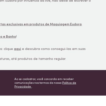
tem Eudora por influência da live, não deixe de escrever o
rtas exclusivas em produtos de Maquiagem Eudora
.
o e Banho
!
: clique
aqui
e descubra como consegui-las em suas
aturas, até produtos de tamanho regular.
Ao se cadastrar, você concorda em receber
comunicações nos termos da nossa
Política de
Privacidade
.