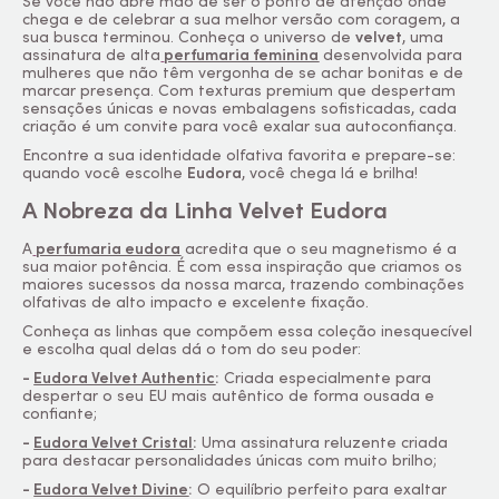
Se você não abre mão de ser o ponto de atenção onde
chega e de celebrar a sua melhor versão com coragem, a
sua busca terminou. Conheça o universo de
velvet
, uma
assinatura de alta
perfumaria feminina
desenvolvida para
mulheres que não têm vergonha de se achar bonitas e de
marcar presença. Com texturas premium que despertam
sensações únicas e novas embalagens sofisticadas, cada
criação é um convite para você exalar sua autoconfiança.
Encontre a sua identidade olfativa favorita e prepare-se:
quando você escolhe
Eudora
, você chega lá e brilha!
A Nobreza da Linha Velvet Eudora
A
perfumaria eudora
acredita que o seu magnetismo é a
sua maior potência. É com essa inspiração que criamos os
maiores sucessos da nossa marca, trazendo combinações
olfativas de alto impacto e excelente fixação.
Conheça as linhas que compõem essa coleção inesquecível
e escolha qual delas dá o tom do seu poder:
-
Eudora Velvet Authentic
:
Criada especialmente para
despertar o seu EU mais autêntico de forma ousada e
confiante;
-
Eudora Velvet Cristal
:
Uma assinatura reluzente criada
para destacar personalidades únicas com muito brilho;
-
Eudora Velvet Divine
:
O equilíbrio perfeito para exaltar