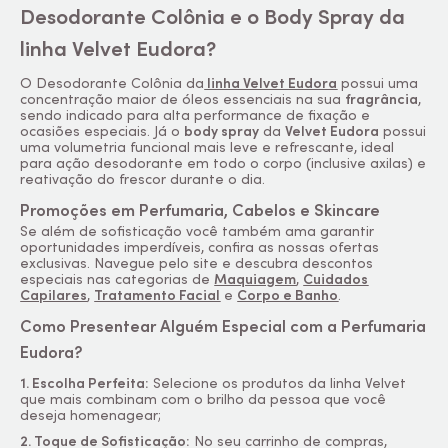
Desodorante Colônia e o
Body
Spray da
linha Velvet Eudora?
O Desodorante Colônia da
linha Velvet Eudora
possui uma
concentração maior de óleos essenciais na sua
fragrância
,
sendo indicado para alta performance de fixação e
ocasiões especiais. Já o
body
spray
da
Velvet Eudora
possui
uma volumetria funcional mais leve e refrescante, ideal
para ação desodorante em todo o corpo (inclusive axilas) e
reativação do frescor durante o dia.
Promoções em Perfumaria, Cabelos e
Skincare
Se além de sofisticação você também ama garantir
oportunidades imperdíveis, confira as nossas ofertas
exclusivas. Navegue pelo site e descubra descontos
especiais nas categorias de
Maquiagem
,
Cuidados
Capilares
,
Tratamento Facial
e
Corpo e Banho
.
Como Presentear Alguém Especial com a Perfumaria
Eudora?
1. Escolha Perfeita:
Selecione os produtos da linha Velvet
que mais combinam com o brilho da pessoa que você
deseja homenagear;
2. Toque de Sofisticação:
No seu carrinho de compras,