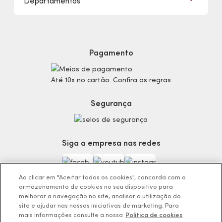
Departamentos
Trabalhe Conosco
Mapa do Site
Sustentabilidade
Procon
Dúvidas
Politica de Privacidade
Cabelos
Proteja-se Contra Fraudes
Cronograma Capilar
Preferências de Cookies
Maquiagem
Pagamento
Consumidor.gov.br
Produtos Masculinos
Código de defesa do consumidor
Teste do Tom de Base
Até 10x no cartão. Confira as regras
Termos de Uso
Skincare
Trocas e Devoluções
Perfumaria
Segurança
Entregas
Teste da Fragrância Perfeita
Carga Tributária
Corpo e Banho
Infantil
Siga a empresa nas redes
Encontre o Presente Ideal!
Beauty Week
Guia da Beleza Eudora
Ao clicar em "Aceitar todos os cookies", concorda com o
armazenamento de cookies no seu dispositivo para
melhorar a navegação no site, analisar a utilização do
site e ajudar nas nossas iniciativas de marketing. Para
mais informações consulte a nossa
Politica de cookies