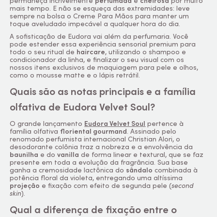
permaneça incrivelmente
perfumada
e
cheirosa
por muito
mais tempo. E não se esqueça das extremidades: leve
sempre na bolsa o Creme Para Mãos para manter um
toque aveludado impecável a qualquer hora do dia.
A sofisticação de Eudora vai além da perfumaria. Você
pode estender essa experiência sensorial premium para
todo o seu ritual de
haircare
, utilizando o shampoo e
condicionador da linha, e finalizar o seu visual com os
nossos itens exclusivos de maquiagem para pele e olhos,
como o mousse matte e o lápis retrátil.
Quais são as notas principais e a família
olfativa de Eudora Velvet Soul?
O grande lançamento
Eudora Velvet Soul
pertence à
família olfativa
floriental gourmand
. Assinado pelo
renomado perfumista internacional Christian Alori, o
desodorante colônia traz a nobreza e a envolvência da
baunilha
e do
vanilla
de forma linear e textural, que se faz
presente em toda a evolução da fragrância. Sua base
ganha a cremosidade lactônica do
sândalo
combinada à
potência floral da violeta, entregando uma altíssima
projeção
e fixação com efeito de segunda pele (
second
skin
).
Qual a diferença de fixação entre o