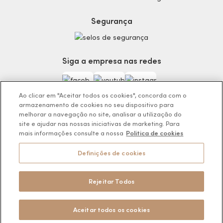
Termos de Uso
Skincare
Trocas e Devoluções
Perfumaria
Segurança
Entregas
Teste da Fragrância Perfeita
Carga Tributária
Corpo e Banho
Infantil
Siga a empresa nas redes
Encontre o Presente Ideal!
Beauty Week
Guia da Beleza Eudora
Ao clicar em "Aceitar todos os cookies", concorda com o
armazenamento de cookies no seu dispositivo para
melhorar a navegação no site, analisar a utilização do
site e ajudar nas nossas iniciativas de marketing. Para
mais informações consulte a nossa
Politica de cookies
Os preços da loja online podem variar em relação as lojas físicas e
venda direta.
Definições de cookies
BOTICÁRIO PRODUTOS DE BELEZA LTDA.
Rodovia Régis Bitencourt, KM 437, Ribeirão Vermelho, Registro, SP,
CEP 11900-000 | CNPJ/MF 11.137.051/0406-41
Rejeitar Todos
Pode Confiar
Aceitar todos os cookies