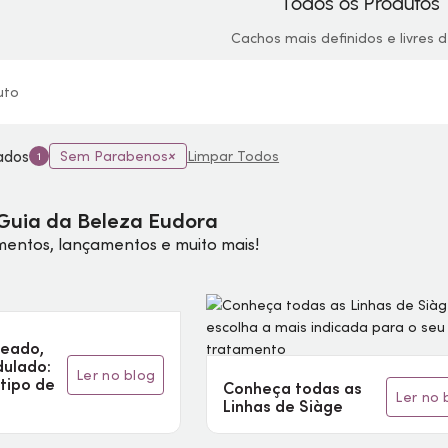
Todos os Produtos
Cachos mais definidos e livres d
uto
nados
Sem Parabenos
Limpar Todos
1
Guia da Beleza Eudora
mentos, lançamentos e muito mais!
heado,
dulado:
ler no blog
 tipo de
Conheça todas as
ler no
Linhas de Siàge