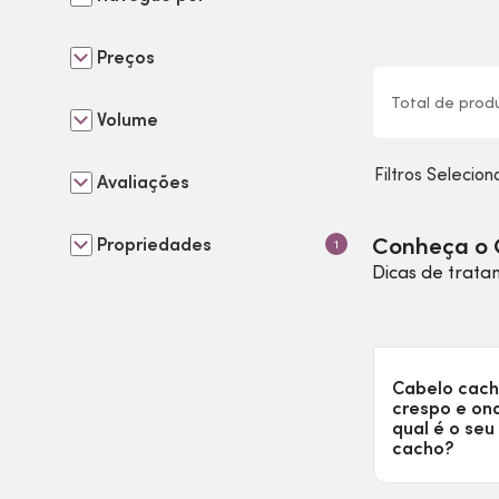
Preços
Total de
prod
Volume
Filtros Selecio
Avaliações
Conheça o 
Propriedades
1
Dicas de trata
Cabelo cac
crespo e on
qual é o seu
cacho?