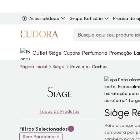
Acessibilidade
Grupo Boticário
Precisa de a
Outlet
Siàge
Cupons
Perfumaria
Promoção
La
Página Inicial
Siàge
Revela os Cachos
Siàge R
Todos os Produtos
Para alcançar def
Filtros Selecionados
1
composta por
p
Sem Parabenos
também para
ca