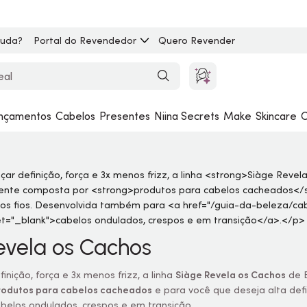
juda?
Portal do Revendedor
Quero Revender
nçamentos
Cabelos
Presentes
Niina Secrets
Make
Skincare
C
evela os Cachos
inição, força e 3x menos frizz, a linha
Siàge Revela os Cachos
de E
rodutos para cabelos cacheados
e para você que deseja alta defi
belos ondulados, crespos e em transição
.