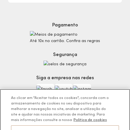
Sustentabilidade
Procon
Dúvidas
Politica de Privacidade
Cabelos
Proteja-se Contra Fraudes
Cronograma Capilar
Preferências de Cookies
Maquiagem
Pagamento
Consumidor.gov.br
Produtos Masculinos
Código de defesa do consumidor
Teste do Tom de Base
Até 10x no cartão. Confira as regras
Termos de Uso
Skincare
Trocas e Devoluções
Perfumaria
Segurança
Entregas
Teste da Fragrância Perfeita
Carga Tributária
Corpo e Banho
Infantil
Siga a empresa nas redes
Encontre o Presente Ideal!
Beauty Week
Guia da Beleza Eudora
Ao clicar em "Aceitar todos os cookies", concorda com o
armazenamento de cookies no seu dispositivo para
melhorar a navegação no site, analisar a utilização do
site e ajudar nas nossas iniciativas de marketing. Para
mais informações consulte a nossa
Politica de cookies
Os preços da loja online podem variar em relação as lojas físicas e
venda direta.