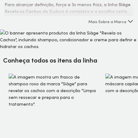
Para alcançar definição, força e 3x menos frizz, a linha
Siàge
Revela os Cachos
de Eudora é completa e a escolha certa.
Especialmente composta por
produtos para cabelos
Mais Sobre a Marca
cacheados
e para você que deseja alta definição e 2x mais
hidratação para os fios. Desenvolvida também para
cabelos
ondulados, crespos e em transição
.
Conheça todos os itens da linha