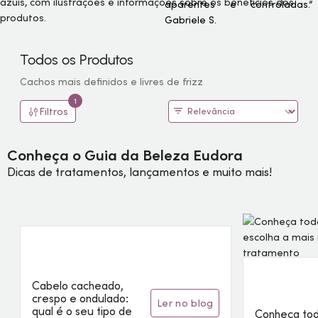
aparentes e controladas.”
Gabriele S.
Todos os Produtos
Cachos mais definidos e livres de frizz
1
Filtros
Conheça o Guia da Beleza Eudora
Dicas de tratamentos, lançamentos e muito mais!
Cabelo cacheado,
crespo e ondulado:
ler no blog
qual é o seu tipo de
Conheça tod