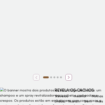
REVELA OS CACHOS
“Revelou mesmo! Minhas
ondas ficaram bem mais