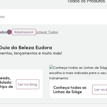
Todos os Produtos
uto
nados
Volumosos
Limpar Todos
1
Guia da Beleza Eudora
mentos, lançamentos e muito mais!
heado,
dulado:
ler no blog
 tipo de
Conheça todas as
ler no
Linhas de Siàge