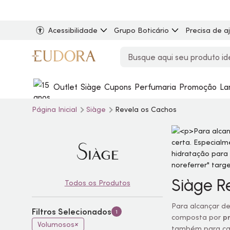
Acessibilidade
Grupo Boticário
Precisa de a
Outlet
Siàge
Cupons
Perfumaria
Promoção
La
Página Inicial
Siàge
Revela os Cachos
Siàge R
Todos os Produtos
Para alcançar def
Filtros Selecionados
1
composta por
p
Volumosos
também para
ca