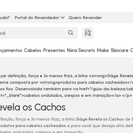
juda?
Portal do Revendedor
Quero Revender
nçamentos
Cabelos
Presentes
Niina Secrets
Make
Skincare
C
evela os Cachos
inição, força e 3x menos frizz, a linha
Siàge Revela os Cachos
de E
rodutos para cabelos cacheados
e para você que deseja alta defi
belos ondulados, crespos e em transição
.