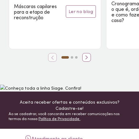
Cronograma 
Máscaras capilares
o que é, or
ler no blog
para a etapa de
e como faz
reconstrução
casa?
Aceita receber ofertas e conteúdos exclusivos?
Cadastre-se!
Ao se cadastrar, você concorda em receber comunicações nos
termos da nossa
Política de Privacidade
.
Atendimento ao cliente