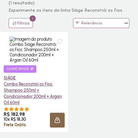
(1 resultado)
Experimente os itens da linha Siàge Reconstrói os Fios
1
Filtros
GANHE BRINDE 🎁
SIÀGE
Combo Reconstrói os Fios:
Shampoo 250ml +
Condicionador 200ml + Argan
Oil
60ml
R$ 182,98
10x R$ 18,30
ADICIONAR À SACOLA
Frete Grátis