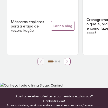
Cronograma 
Máscaras capilares
o que é, or
ler no blog
para a etapa de
e como faz
reconstrução
casa?
Aceita receber ofertas e conteúdos exclusivos?
Cadastre-se!
Ao se cadastrar, você concorda em receber comunicações nos