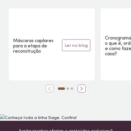
Cronograma 
Máscaras capilares
o que é, or
ler no blog
para a etapa de
e como faz
reconstrução
casa?
Aceita receber ofertas e conteúdos exclusivos?