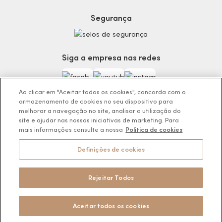
Termos de Uso
Skincare
Trocas e Devoluções
Perfumaria
Segurança
Entregas
Teste da Fragrância Perfeita
Carga Tributária
Corpo e Banho
Infantil
Siga a empresa nas redes
Encontre o Presente Ideal!
Beauty Week
Guia da Beleza Eudora
Ao clicar em "Aceitar todos os cookies", concorda com o
armazenamento de cookies no seu dispositivo para
melhorar a navegação no site, analisar a utilização do
site e ajudar nas nossas iniciativas de marketing. Para
mais informações consulte a nossa
Politica de cookies
Os preços da loja online podem variar em relação as lojas físicas e
venda direta.
Definições de cookies
BOTICÁRIO PRODUTOS DE BELEZA LTDA.
Rodovia Régis Bitencourt, KM 437, Ribeirão Vermelho, Registro, SP,
CEP 11900-000 | CNPJ/MF 11.137.051/0406-41
Rejeitar Todos
Pode Confiar
Aceitar todos os cookies