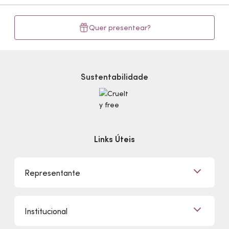
Quer presentear?
Sustentabilidade
Links Úteis
Representante
Já sou Representante
Institucional
Quero Ser Representante
Encontre um Representante