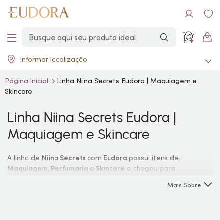
Informar localização
Página Inicial
Linha Niina Secrets Eudora | Maquiagem e
Skincare
Linha Niina Secrets Eudora |
Maquiagem e
Skincare
A linha de
Niina Secrets
com
Eudora
possui itens de
Maquiagem
,
Perfumaria
e
Skincare
e chegou para
revolucionar com beleza, tecnologia e inspiração. O segredo
Mais Sobre
da sua
make
está aqui!