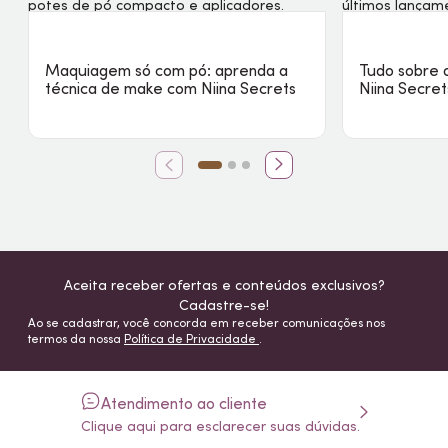
Maquiagem só com pó: aprenda a
Tudo sobre 
técnica de
make
com Niina Secrets
Niina Secret
Aceita receber ofertas e conteúdos exclusivos?
Cadastre-se!
Ao se cadastrar, você concorda em receber comunicações nos
termos da nossa
Política de Privacidade
.
Atendimento ao cliente
Clique aqui para esclarecer suas dúvidas.