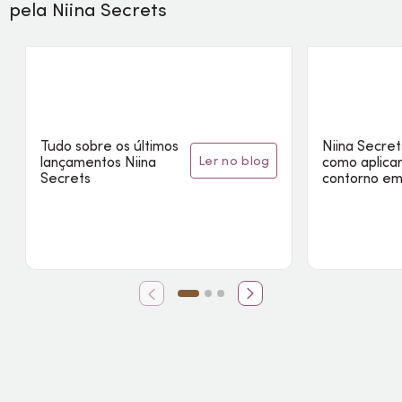
pela Niina Secrets
Tudo sobre os últimos
Niina Secret
ler no blog
lançamentos Niina
como aplica
Secrets
contorno em