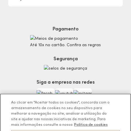
Sustentabilidade
Procon
Dúvidas
Politica de Privacidade
Cabelos
Proteja-se Contra Fraudes
Cronograma Capilar
Preferências de Cookies
Maquiagem
Pagamento
Consumidor.gov.br
Produtos Masculinos
Código de defesa do consumidor
Teste do Tom de Base
Até 10x no cartão. Confira as regras
Termos de Uso
Skincare
Trocas e Devoluções
Perfumaria
Segurança
Entregas
Teste da Fragrância Perfeita
Carga Tributária
Corpo e Banho
Infantil
Siga a empresa nas redes
Encontre o Presente Ideal!
Beauty Week
Guia da Beleza Eudora
Ao clicar em "Aceitar todos os cookies", concorda com o
armazenamento de cookies no seu dispositivo para
melhorar a navegação no site, analisar a utilização do
site e ajudar nas nossas iniciativas de marketing. Para
mais informações consulte a nossa
Politica de cookies
Os preços da loja online podem variar em relação as lojas físicas e