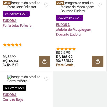
-15%
-14%
30% OFF EM 3 OU +
30% OFF EM 3 OU +
EUDORA
EUDORA
Porta Joias Poliéster
Maleta de Maquiagem
Dourada Eudora
R$ 219,90
R$ 186,92
R$ 52,99
R$ 45,04
10x R$ 18,69
ADICIONAR À SACOLA
ADIC
3x R$ 15,01
Frete Grátis
10% OFF 🎟️8DO8
EUDORA
Carteira Beijo