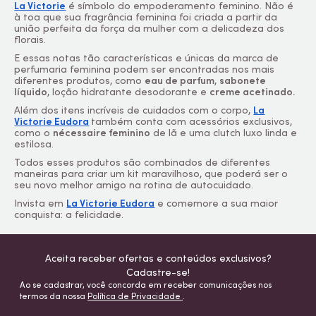
La Victorie
é símbolo do empoderamento feminino. Não é
à toa que sua fragrância feminina foi criada a partir da
união perfeita da força da mulher com a delicadeza dos
florais.
E essas notas tão características e únicas da marca de
perfumaria feminina podem ser encontradas nos mais
diferentes produtos, como
eau de parfum
,
sabonete
líquido
, loção hidratante desodorante e
creme acetinado.
Além dos itens incríveis de cuidados com o corpo,
La
Victorie Eudora
também conta com acessórios exclusivos,
como o
nécessaire
feminino
de lã e uma clutch luxo linda e
estilosa.
Todos esses produtos são combinados de diferentes
maneiras para criar um kit maravilhoso, que poderá ser o
seu novo melhor amigo na rotina de autocuidado.
Invista em
La Victorie Eudora
e comemore a sua maior
conquista: a felicidade.
Aceita receber ofertas e conteúdos exclusivos?
Cadastre-se!
Ao se cadastrar, você concorda em receber comunicações nos
termos da nossa
Política de Privacidade
.