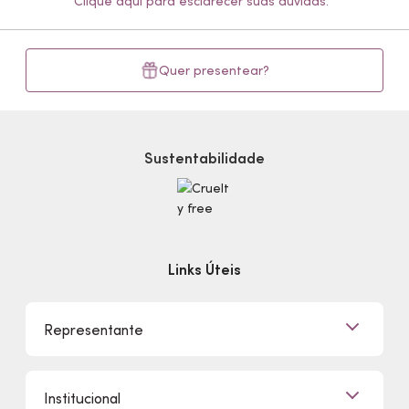
Clique aqui para esclarecer suas dúvidas.
Quer presentear?
Sustentabilidade
Links Úteis
Representante
Já sou Representante
Institucional
Quero Ser Representante