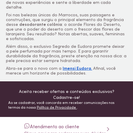
de novas experiências e sente a liberdade em cada
detalhe.
Foi nas belezas únicas do Marrocos, suas paisagens e
construções, que surgiu o principal elemento da fragrância
desse
desodorante colônia
: o acorde Flores do Deserto,
que une o poder do deserto com o frescor das flores de
laranjeira. Seu resultado? Notas abertas, suaves, femininas
e sofisticadas.
Além disso, o exclusivo Segredo de Eudora promete deixar
a pele perfumada por mais tempo. E para garantir
durabilidade da fragrância, preste atenção na nossa dica: a
pele precisa estar sempre hidratada.
Abra-se para o novo com a
Imensi Eudora.
Afinal, você
merece um horizonte de possibilidades.
Aceita receber ofertas e conteúdos exclusivos?
Cadastre-se!
Ao se cadastrar, você concorda em receber comunicações nos
termos da nossa
Política de Privacidade
.
Atendimento ao cliente