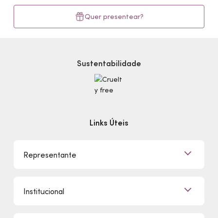
Quer presentear?
Sustentabilidade
Links Úteis
Representante
Já sou Representante
Institucional
Quero Ser Representante
Encontre um Representante
Quem Somos