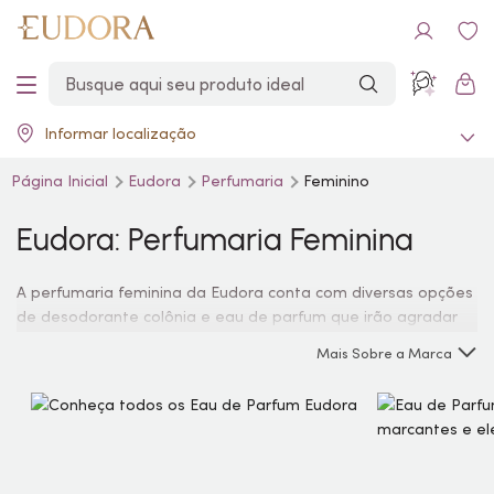
Informar localização
Página Inicial
Eudora
Perfumaria
Feminino
Eudora: Perfumaria Feminina
A perfumaria feminina da Eudora conta com diversas opções
de desodorante colônia e
eau de parfum
que irão agradar
todas as personalidades, desde as mulheres que gostam de
Mais Sobre a Marca
uma fragrância delicada até as que curtem algo sensual.
Confira, escolha o seu e receba em casa!