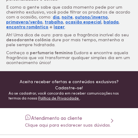
E como a gente sabe que cada momento pede por um
cheirinho exclusivo, você pode filtrar os produtos de acordo
com a ocasião, como:
dia
,
noite
,
outono/inverno
,
primavera/verão
,
trabalho
,
ocasião especial
,
balada
,
encontro romântico
e
lazer
.
Ah! Uma dica de ouro: para que a fragrância incrível do seu
desodorante colônia
dure por mais tempo, mantenha a
pele sempre hidratada.
Conheça a
perfumaria feminina
Eudora e encontre aquela
fragrância que vai transformar qualquer simples dia em um
acontecimento único!
Aceita receber ofertas e conteúdos exclusivos?
Cadastre-se!
Ao se cadastrar, você concorda em receber comunicações nos
termos da nossa
Política de Privacidade
.
Atendimento ao cliente
Clique aqui para esclarecer suas dúvidas.