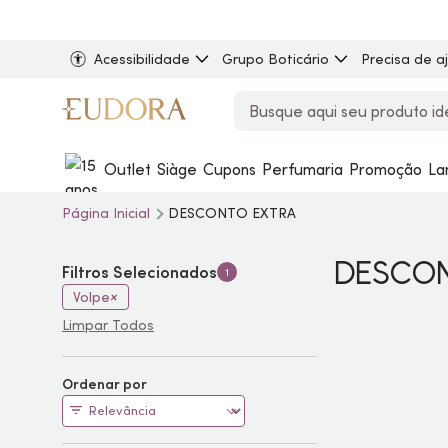
Acessibilidade
Grupo Boticário
Precisa de a
Outlet
Siàge
Cupons
Perfumaria
Promoção
La
Página Inicial
DESCONTO EXTRA
DESCO
Filtros Selecionados
1
Volpe
Limpar Todos
Ordenar por