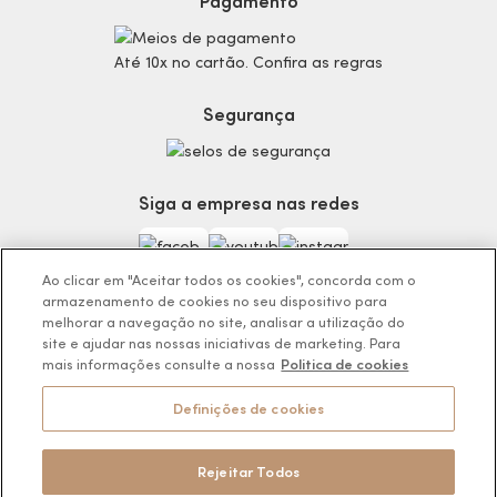
Pagamento
Consumidor.gov.br
Produtos Masculinos
Código de defesa do consumidor
Teste do Tom de Base
Até 10x no cartão. Confira as regras
Termos de Uso
Skincare
Trocas e Devoluções
Perfumaria
Segurança
Entregas
Teste da Fragrância Perfeita
Carga Tributária
Corpo e Banho
Infantil
Siga a empresa nas redes
Encontre o Presente Ideal!
Beauty Week
Guia da Beleza Eudora
Ao clicar em "Aceitar todos os cookies", concorda com o
armazenamento de cookies no seu dispositivo para
melhorar a navegação no site, analisar a utilização do
site e ajudar nas nossas iniciativas de marketing. Para
mais informações consulte a nossa
Politica de cookies
Os preços da loja online podem variar em relação as lojas físicas e
venda direta.
Definições de cookies
BOTICÁRIO PRODUTOS DE BELEZA LTDA.
Rodovia Régis Bitencourt, KM 437, Ribeirão Vermelho, Registro, SP,
CEP 11900-000 | CNPJ/MF 11.137.051/0406-41
Rejeitar Todos