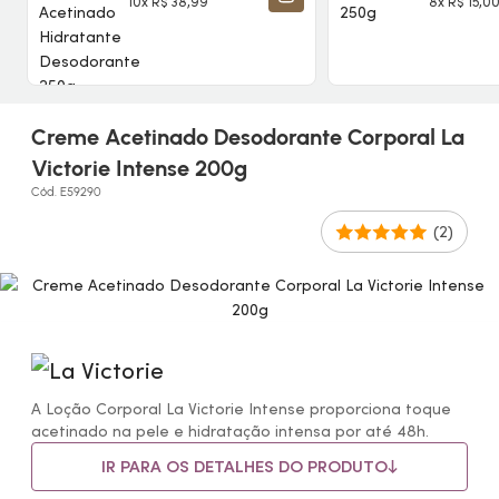
Desodorante 250g
10x R$ 38,99
8x R$ 15,0
ADICIONAR À SACOLA
Creme Acetinado Desodorante Corporal La
Victorie Intense 200g
Cód. E59290
(2)
A Loção Corporal La Victorie Intense proporciona toque
acetinado na pele e hidratação intensa por até 48h.
IR PARA OS DETALHES DO PRODUTO