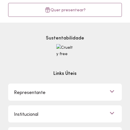
Quer presentear?
Sustentabilidade
Links Úteis
Representante
Já sou Representante
Institucional
Quero Ser Representante
Encontre um Representante
Quem Somos