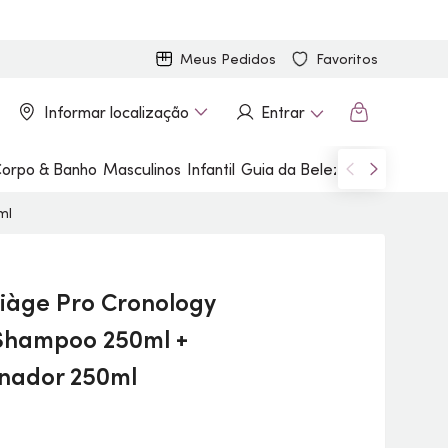
Meus Pedidos
Favoritos
Informar localização
Entrar
orpo & Banho
Masculinos
Infantil
Guia da Beleza
Marcas
ml
iàge Pro Cronology
 Shampoo 250ml +
nador 250ml