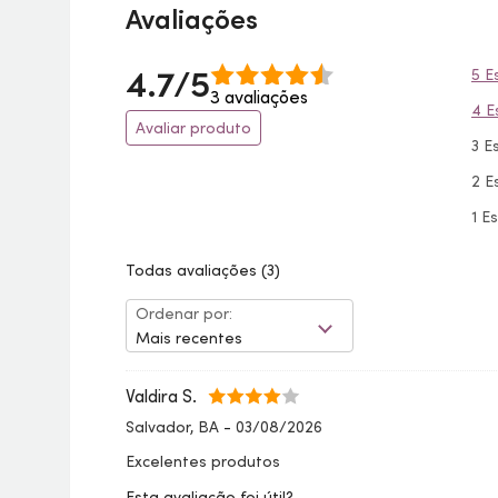
Avaliações
4.7/5
5 E
3 avaliações
4 E
Avaliar produto
3 E
2 E
1 E
Todas avaliações
(3)
Ordenar por:
Mais recentes
Valdira S.
Salvador, BA
-
03/08/2026
Excelentes produtos
Esta avaliação foi útil?