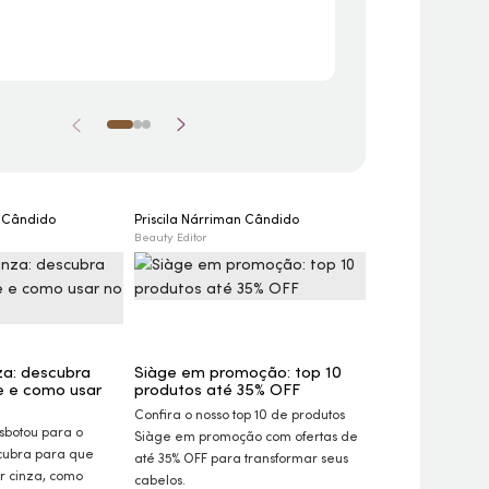
R$ 148,41
R$ 18
4x de R$ 37,10 
n Cândido
Priscila Nárriman Cândido
Gustavo Dieaman
Beauty Editor
Diretor Executivo de
Desenvolvimento do 
za: descubra
Siàge em promoção: top 10
e e como usar
produtos até 35%
OFF
Mitos e verda
o
produtos Eudor
Confira o nosso top 10 de produtos
diz a ciência e
sbotou para o
Siàge em promoção com ofertas de
resultados
cubra para que
até 35%
OFF
para transformar seus
Desvende os mito
r cinza, como
cabelos.