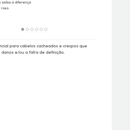
Eudora Siàge com
e saiba a diferença
consumidores e c
 roxo.
Gustavo Dieamant,
de Pesquisa e De
Grupo Boticário
cial para cabelos cacheados e crespos que
danos e/ou a falta de definição.