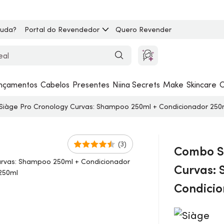
juda?
Portal do Revendedor
Quero Revender
nçamentos
Cabelos
Presentes
Niina Secrets
Make
Skincare
C
iàge Pro Cronology Curvas: Shampoo 250ml + Condicionador 250
(3)
Combo S
Curvas:
Condicio