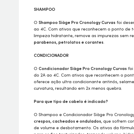
SHAMPOO
O
Shampoo Siàge Pro Cronology Curvas
foi dese
ao 4C. Com ativos que reconhecem o ponto de t
limpeza hidratante, remove as impurezas sem re
parabenos, petrolatos e corantes
.
CONDICIONADOR
O
Condicionador Siàge Pro Cronology Curvas
foi
do 2A ao 4C. Com ativos que reconhecem o ponto
oferece ação ultra condicionante antinós, selame
curvatura, resultando em 2x menos quebra.
Para que tipo de cabelo é indicado?
O Shampoo e Condicionador Siàge Pro Cronology
crespos, cacheados e ondulados
, que sofrem co
de volume e desbotamento. Os ativos da fórmul