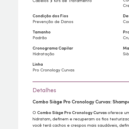
Ca
Cabelos
Kits de Tratamento
Cr
Condição dos Fios
De
Prevenção de Danos
Co
Tamanho
Pr
Padrão
Cru
Cronograma Capilar
Ma
Hidratação
Si
Linha
Pro Cronology Curvas
Detalhes
Combo Siàge Pro Cronology Curvas: Shamp
O
Combo Siàge Pro Cronology Curvas
oferece u
hidratam, definem e recuperam os fios texturiz
você terá cachos e crespos mais saudáveis, defin