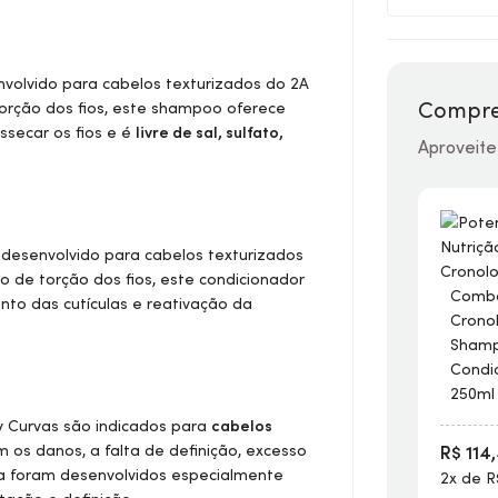
nvolvido para cabelos texturizados do 2A
Compre
orção dos fios, este shampoo oferece
ssecar os fios e é
livre de sal, sulfato,
Aproveite
 desenvolvido para cabelos texturizados
 de torção dos fios, este condicionador
Combo
nto das cutículas e reativação da
Cronol
Shamp
Condi
250ml
 Curvas são indicados para
cabelos
m os danos, a falta de definição, excesso
R$ 114
a foram desenvolvidos especialmente
2x de R