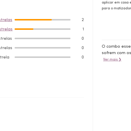
aplicar em casa 
para o matizador
strelas
2
strelas
1
strelas
0
O combo essen
strelas
0
sofrem com os 
strela
0
Ver mais ❯