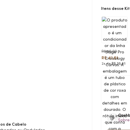
Itens desse Kit
R$ 50,00
R$ 41,61
2x de
R$ 20,81
Cash
Sobre
pos de Cabelo