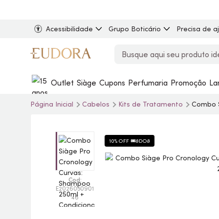
Acessibilidade
Grupo Boticário
Precisa de a
Outlet
Siàge
Cupons
Perfumaria
Promoção
La
Página Inicial
Cabelos
Kits de Tratamento
Combo S
10% OFF 🎟️8DO8
Cod:
E2026050901
46