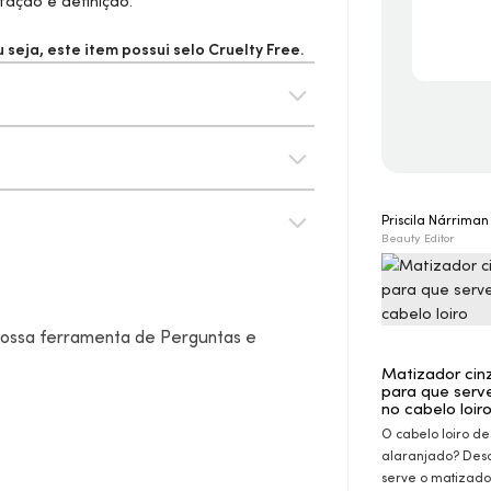
tação e definição.
seja, este item possui selo
Cruelty Free.
Priscila Nárrima
Beauty Editor
 nossa ferramenta de Perguntas e
Matizador cin
para que serv
no cabelo loir
O cabelo loiro de
alaranjado? Des
serve o matizado