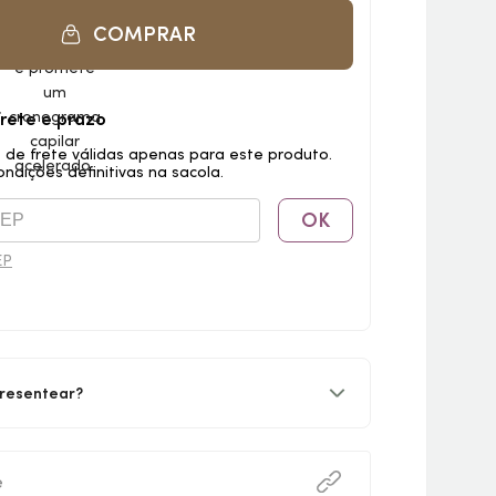
COMPRAR
frete e prazo
 de frete válidas apenas para este produto.
ondições definitivas na sacola.
OK
EP
resentear?
e