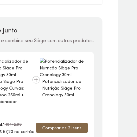
 Junto
 e combine seu Siàge com outros produtos.
 Siàge Pro
Potencializador de
ogy Curvas:
Nutrição Siàge Pro
oo 250ml +
Cronology 30ml
Combo Siàge 
cionador
Cronology Cur
Shampoo 250
Condicionado
250ml
,41
R$ 142,99
Comprar os 2 itens
$ 57,20 no cartão