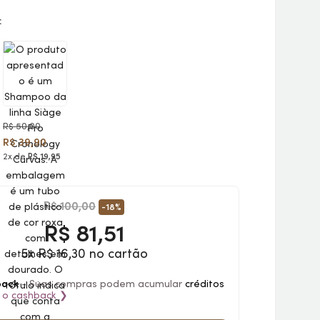
:
R$ 50,00
R$ 39,90
2x de
R$ 19,95
R$ 100,00
-18%
R$
81,51
5x R$ 16,30 no cartão
back
- Suas compras podem acumular
créditos
 o
cashback
❯