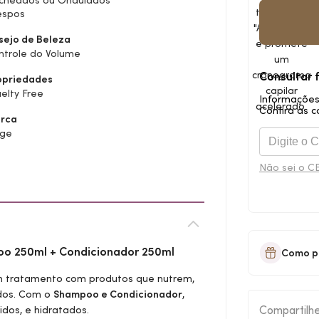
cheados ou Ondulados
espos
sejo de Beleza
ntrole do Volume
Consultar 
opriedades
elty Free
Informações
Confira as c
rca
àge
Não sei o C
oo 250ml + Condicionador 250ml
Como p
m tratamento com produtos que nutrem,
ados. Com o
Shampoo e Condicionador
,
Compartilh
idos, e hidratados.