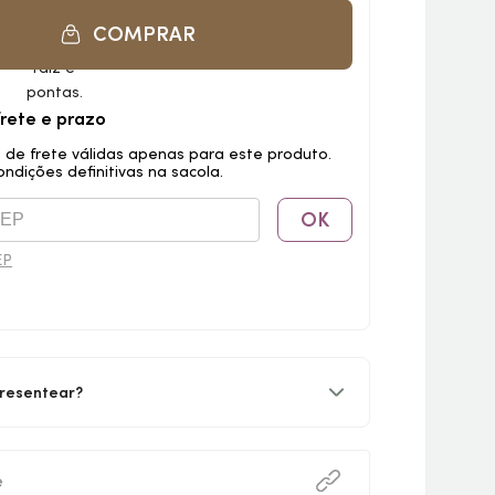
COMPRAR
frete e prazo
 de frete válidas apenas para este produto.
ondições definitivas na sacola.
OK
EP
resentear?
e