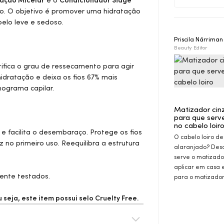
tação Micelar
e o
Condicionador Siàge
o. O objetivo é promover uma hidratação
elo leve e sedoso.
Priscila Nárrima
Beauty Editor
tifica o grau de ressecamento para agir
dratação e deixa os fios 67% mais
ograma capilar.
Matizador cin
para que serv
no cabelo loir
 e facilita o desembaraço. Protege os fios
O cabelo loiro de
no primeiro uso. Reequilibra a estrutura
alaranjado? Des
serve o matizado
aplicar em casa 
ente testados.
para o matizador
seja, este item possui selo
Cruelty Free.