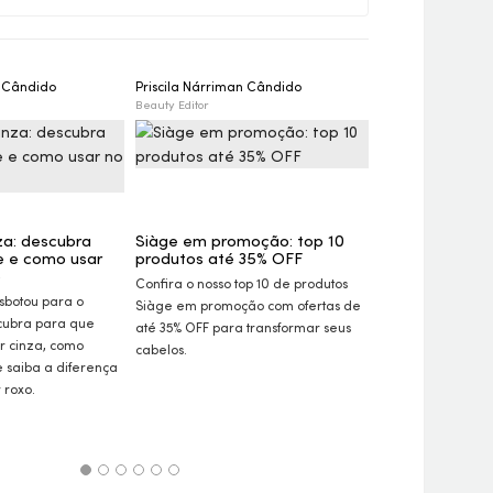
n Cândido
Priscila Nárriman Cândido
Gustavo Dieaman
Beauty Editor
Diretor Executivo de
Desenvolvimento do 
za: descubra
Siàge em promoção: top 10
e e como usar
produtos até 35%
OFF
Mitos e verda
o
produtos Eudor
Confira o nosso top 10 de produtos
diz a ciência e
sbotou para o
Siàge em promoção com ofertas de
resultados
cubra para que
até 35%
OFF
para transformar seus
Desvende os mito
r cinza, como
cabelos.
Eudora Siàge com
e saiba a diferença
consumidores e c
 roxo.
Gustavo Dieamant,
de Pesquisa e De
Grupo Boticário