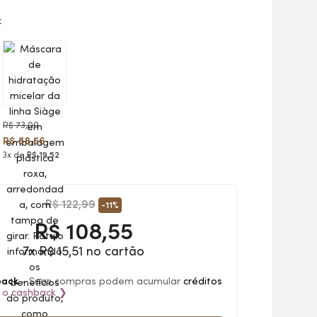
:
R$ 73,00
R$ 58,56
3x de
R$ 19,52
R$ 122,99
-11%
R$
108,55
7x R$ 15,51 no cartão
back
- Suas compras podem acumular
créditos
 o
cashback
❯