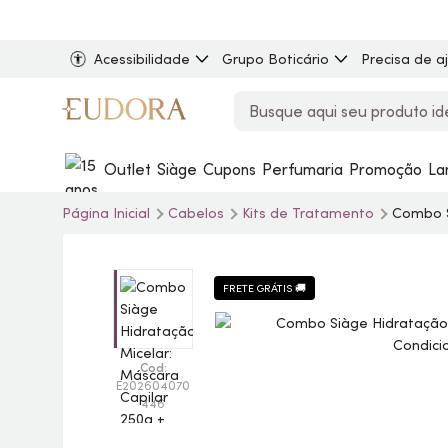
Acessibilidade
Grupo Boticário
Precisa de a
Outlet
Siàge
Cupons
Perfumaria
Promoção
La
Página Inicial
Cabelos
Kits de Tratamento
Combo S
FRETE GRÁTIS 🚚
Cod:
E202604070
446