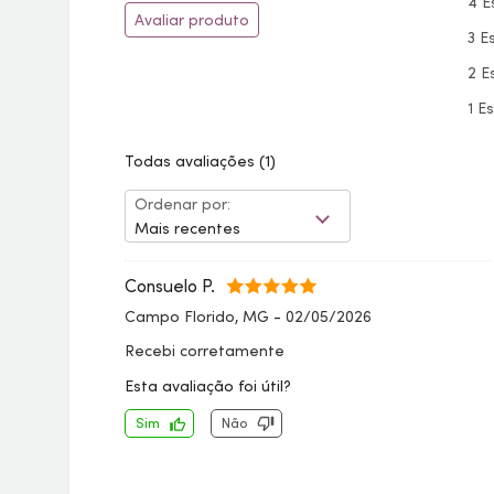
4 E
Avaliar produto
3 E
2 E
1 E
Todas avaliações
(1)
Ordenar por:
Mais recentes
Consuelo P.
Campo Florido, MG
-
02/05/2026
Recebi corretamente
Esta avaliação foi útil?
Sim
Não