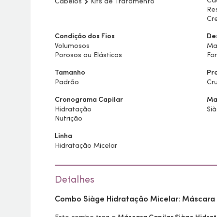
Ca
Cabelos
Kits de Tratamento
Re
Cr
Condição dos Fios
De
Volumosos
Ma
Porosos ou Elásticos
For
Tamanho
Pr
Padrão
Cru
Cronograma Capilar
Ma
Hidratação
Si
Nutrição
Linha
Hidratação Micelar
Detalhes
Combo Siàge Hidratação Micelar: Máscara 