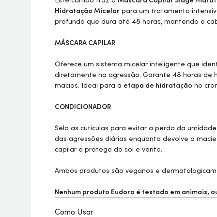
Este combo traz a
Máscara Capilar Siàge Hidra
Hidratação Micelar
para um tratamento intensiv
profunda que dura até 48 horas, mantendo o cab
MÁSCARA CAPILAR
Oferece um sistema micelar inteligente que iden
diretamente na agressão. Garante 48 horas de hi
macios. Ideal para a
etapa de hidratação
no cron
CONDICIONADOR
Sela as cutículas para evitar a perda da umidade
das agressões diárias enquanto devolve a maciez 
capilar e protege do sol e vento.
Ambos produtos são veganos e dermatologicam
Nenhum produto Eudora é testado em animais, ou 
Como Usar