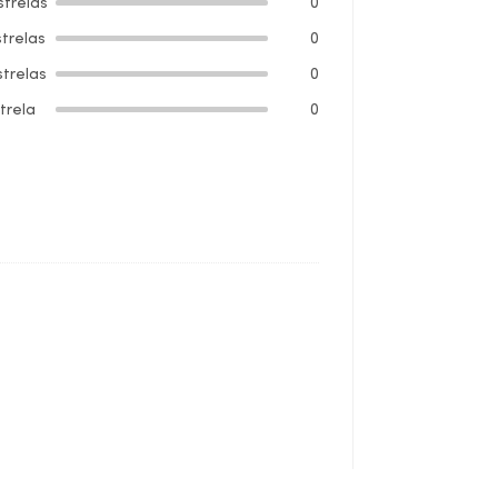
strelas
0
strelas
0
strelas
0
strela
0