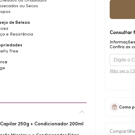
cheados ou Ondulados
ssecados ou Secos
espos
sejo de Beleza
ciez
Consultar 
ça e Resistência
Informações
opriedades
Confira as c
elty Free
rca
àge
Não sei o C
Como p
Capilar 250g + Condicionador 200ml
Compartilh