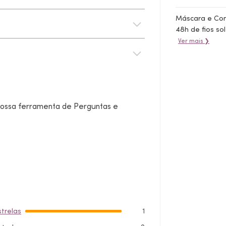
Máscara e Con
48h de fios so
Ver mais ❯
 nossa ferramenta de Perguntas e
strelas
1