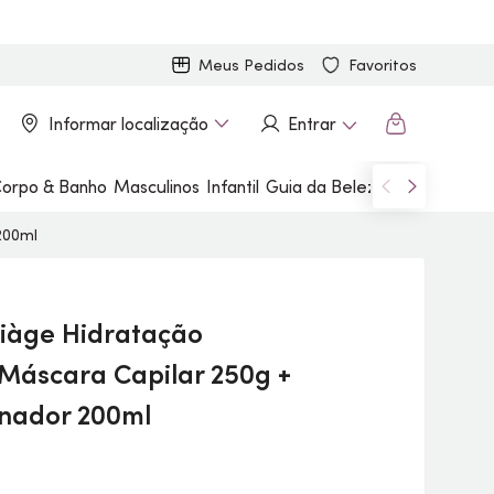
Meus Pedidos
Favoritos
Informar localização
Entrar
orpo & Banho
Masculinos
Infantil
Guia da Beleza
Marcas
200ml
iàge Hidratação
 Máscara Capilar 250g +
nador 200ml