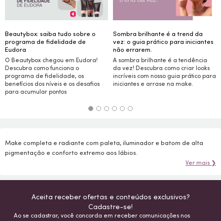
Beautybox: saiba tudo sobre o
Sombra brilhante é a trend da
programa de fidelidade de
vez: o guia prático para iniciantes
Eudora
não errarem.
O Beautybox chegou em Eudora!
A sombra brilhante é a tendência
Descubra como funciona o
da vez! Descubra como criar
looks
programa de fidelidade, os
incríveis com nosso guia prático para
benefícios dos níveis e os desafios
iniciantes e arrase na
make.
para acumular pontos
Make completa e radiante com paleta, iluminador e batom de alta
pigmentação e conforto extremo aos lábios.
Ver mais ❯
Aceita receber ofertas e conteúdos exclusivos?
Cadastre-se!
Ao se cadastrar, você concorda em receber comunicações nos