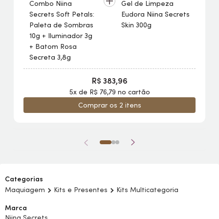
Combo Niina
Gel de Limpeza
Secrets Soft Petals:
Eudora Niina Secrets
Paleta de Sombras
Skin
300g
10g + Iluminador 3g
+ Batom Rosa
Secreta 3,8g
R$ 383,96
5x de R$ 76,79 no cartão
Comprar os 2 itens
Categorias
Maquiagem
Kits e Presentes
Kits Multicategoria
Marca
Niina Secrets