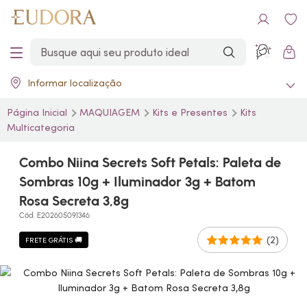
Informar localização
Página Inicial
MAQUIAGEM
Kits e Presentes
Kits
Multicategoria
Combo Niina Secrets Soft Petals: Paleta de
Sombras 10g + Iluminador 3g + Batom
Rosa Secreta 3,8g
Cód. E202605091346
(2)
FRETE GRÁTIS 🚚