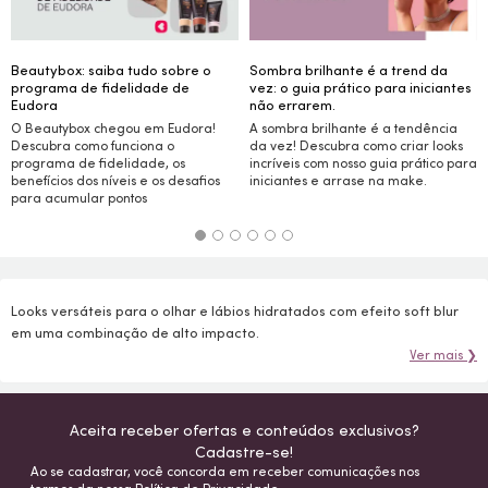
Beautybox: saiba tudo sobre o
Sombra brilhante é a trend da
programa de fidelidade de
vez: o guia prático para iniciantes
Eudora
não errarem.
O Beautybox chegou em Eudora!
A sombra brilhante é a tendência
Descubra como funciona o
da vez! Descubra como criar
looks
programa de fidelidade, os
incríveis com nosso guia prático para
benefícios dos níveis e os desafios
iniciantes e arrase na
make.
para acumular pontos
Looks versáteis para o olhar e lábios hidratados com efeito soft blur
em uma combinação de alto impacto.
Ver mais ❯
Aceita receber ofertas e conteúdos exclusivos?
Cadastre-se!
Ao se cadastrar, você concorda em receber comunicações nos