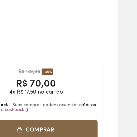
R$ 139,96
-49%
R$
70,00
4x R$ 17,50 no cartão
back
- Suas compras podem acumular
créditos
 o
cashback
❯
COMPRAR