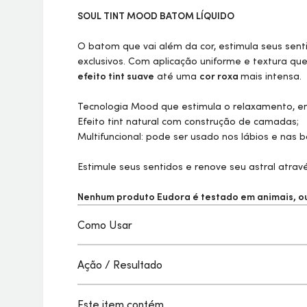
SOUL
TINT
MOOD BATOM LÍQUIDO
O batom que vai além da cor, estimula seus sent
exclusivos. Com aplicação uniforme e textura qu
efeito
tint
suave
até uma
cor roxa
mais intensa.
Tecnologia Mood que estimula o relaxamento, ene
Efeito
tint
natural com construção de camadas;
Multifuncional: pode ser usado nos lábios e nas 
Estimule seus sentidos e renove seu astral atrav
Nenhum produto Eudora é testado em animais, ou 
Como Usar
Ação / Resultado
Este item contém