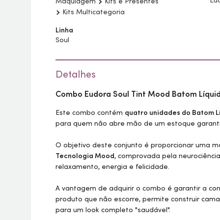
Eu
Maquiagem
Kits e Presentes
Kits Multicategoria
Linha
Soul
Detalhes
Combo Eudora Soul
Tint
Mood Batom Líquido
Este combo contém
quatro unidades do Batom L
para quem não abre mão de um estoque garantid
O objetivo deste conjunto é proporcionar uma maq
Tecnologia Mood
, comprovada pela neurociênci
relaxamento, energia e felicidade.
A vantagem de adquirir o combo é garantir a con
produto que não escorre, permite construir cam
para um
look
completo "saudável".