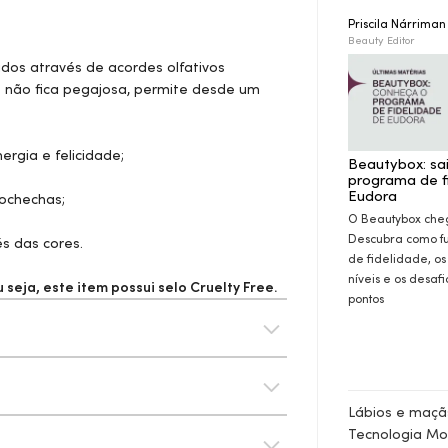
Priscila Nárrima
Beauty Editor
idos através de acordes olfativos
e não fica pegajosa, permite desde um
rgia e felicidade;
Beautybox: sa
programa de f
Eudora
bochechas;
O Beautybox che
Descubra como f
és das cores.
de fidelidade, os
níveis e os desaf
seja, este item possui selo
Cruelty Free.
pontos
Lábios e maçãs
Tecnologia Mo