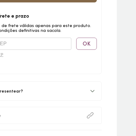
frete e prazo
 de frete válidas apenas para este produto.
ondições definitivas na sacola.
OK
EP
resentear?
e