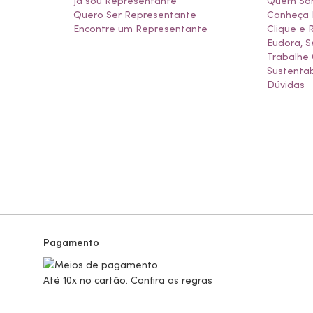
Já sou Representante
Quem So
Quero Ser Representante
Conheça 
Encontre um Representante
Clique e 
Eudora, S
Trabalhe
Sustentab
Dúvidas
Pagamento
Até 10x no cartão. Confira as regras