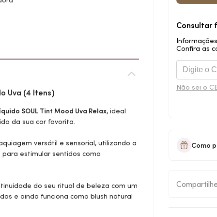
dora
Consultar 
Informações
Confira as c
Não sei o C
 Uva (4 Itens)
íquido SOUL
Tint
Mood Uva Relax
, ideal
o da sua cor favorita.
uiagem versátil e sensorial, utilizando a
Como p
a para estimular sentidos como
Compartilh
tinuidade do seu ritual de beleza com um
adas e ainda funciona como
blush
natural