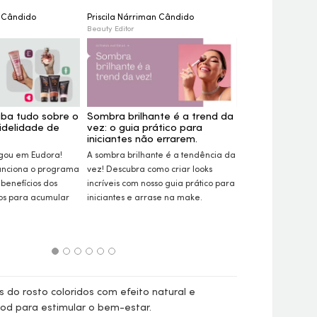
n Cândido
Priscila Nárriman Cândido
Nara Lorkievicz
Beauty Editor
Beauty Editor
iba tudo sobre o
Sombra brilhante é a trend da
Semana Eudora
idelidade de
vez: o guia prático para
produtos com
iniciantes não errarem.
Aproveite a Sema
gou em Eudora!
A sombra brilhante é a tendência da
garanta o nosso t
unciona o programa
vez! Descubra como criar
looks
mais desejados c
 benefícios dos
incríveis com nosso guia prático para
Descubra itens 
ios para acumular
iniciantes e arrase na
make.
skincare
e cabelos
 do rosto coloridos com efeito natural e
od para estimular o bem-estar.