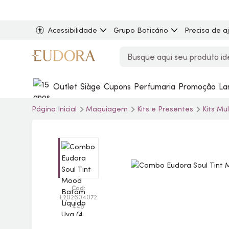
Acessibilidade
Grupo Boticário
Precisa de a
Outlet
Siàge
Cupons
Perfumaria
Promoção
La
Página Inicial
Maquiagem
Kits e Presentes
Kits Mu
Cod:
E202604072
446