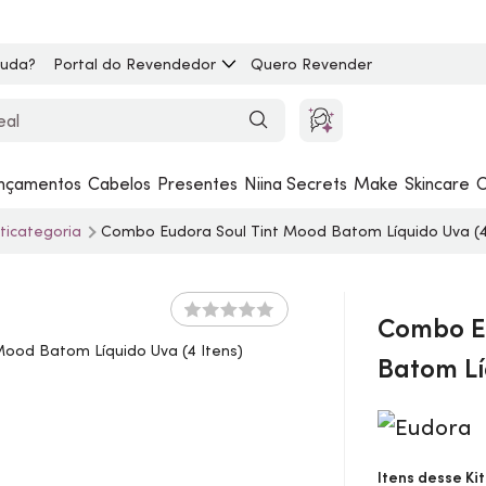
juda?
Portal do Revendedor
Quero Revender
nçamentos
Cabelos
Presentes
Niina Secrets
Make
Skincare
C
lticategoria
Combo Eudora Soul
Tint
Mood Batom Líquido Uva (4
Combo E
Batom Lí
Itens desse Kit