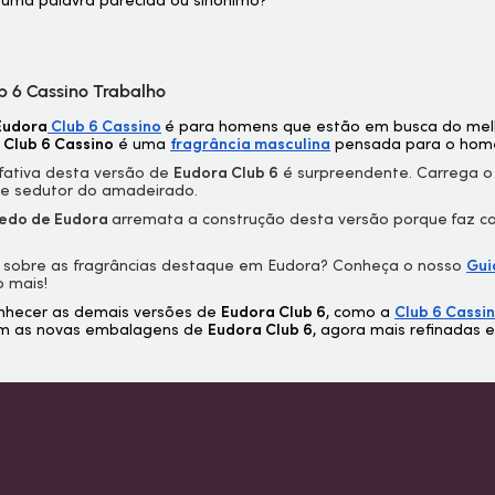
 uma palavra parecida ou sinônimo?
b 6 Cassino Trabalho
Eudora
Club 6 Cassino
é para homens que estão em busca do melh
 Club 6 Cassino
é uma
fragrância masculina
pensada para o homem
fativa desta versão de
Eudora Club 6
é surpreendente. Carrega o
e sedutor do amadeirado.
edo de Eudora
arremata a construção desta versão porque
faz c
 sobre as fragrâncias destaque em Eudora? Conheça o nosso
Gui
o mais!
nhecer as demais versões de
Eudora Club 6
, como a
Club 6 Cassi
m as novas embalagens de
Eudora Club 6
, agora mais refinadas 