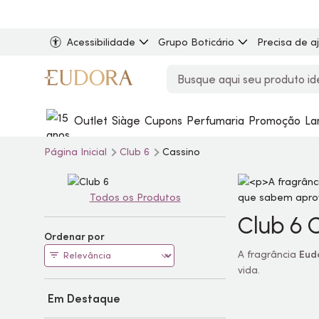
Acessibilidade
Grupo Boticário
Precisa de a
Outlet
Siàge
Cupons
Perfumaria
Promoção
La
Página Inicial
Club 6
Cassino
Todos os Produtos
Club 6 
Ordenar por
A fragrância
Eud
vida.
Em Destaque