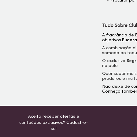
Procurar por
Tudo Sobre Clu
A fragrância de
objetivos.
Eudora
A combinação ol
somado ao toqu
O exclusivo
Segr
na pele.
Quer saber mais
produtos e muit
Não deixe de co
Conheça també
Aceita receber ofertas e
conteúdos exclusivos? Cadastre-
se!