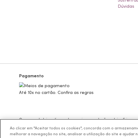
Sustentab
Dúvidas
Pagamento
Até 10x no cartão. Confira as regras
Os preços da loja online podem variar em relação as lojas físicas e
BOTICÁRIO PRODUTOS DE BELEZA LTDA.
Ao clicar em "Aceitar todos os cookies", concorda com o armazename
Rodovia Régis Bitencourt, KM 437, Ribeirão Vermelho, Registro, SP,
melhorar a navegação no site, analisar a utilização do site e ajudar 