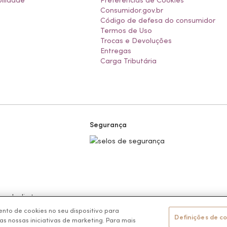
ilidade
Preferências de Cookies
Consumidor.gov.br
Código de defesa do consumidor
Termos de Uso
Trocas e Devoluções
Entregas
Carga Tributária
Segurança
 venda direta.
nto de cookies no seu dispositivo para
 CEP 11900-000 | CNPJ/MF 11.137.051/0406-41
Definições de c
nas nossas iniciativas de marketing. Para mais