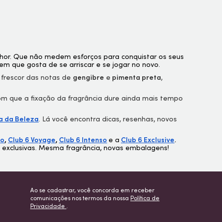
or. Que não medem esforços para conquistar os seus
 que gosta de se arriscar e se jogar no novo.
 frescor das notas de
gengibre
e
pimenta preta
,
om que a fixação da fragrância dure ainda mais tempo
a da Beleza
. Lá você encontra dicas, resenhas, novos
no
,
Club 6 Voyage
,
Club 6 Intenso
e a
Club 6 Exclusive
.
e exclusivas. Mesma fragrância, novas embalagens!
Ao se cadastrar, você concorda em receber
comunicações nos termos da nossa
Política de
Privacidade
.