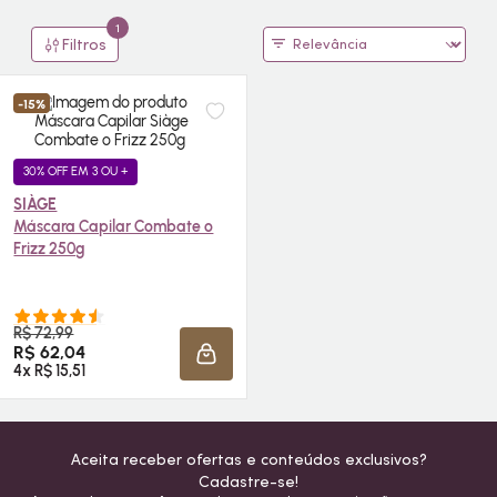
1
Filtros
-15%
30% OFF EM 3 OU +
SIÀGE
Máscara Capilar Combate o
Frizz 250g
R$ 72,99
R$ 62,04
ADICIONAR À SACOLA
4x R$ 15,51
Aceita receber ofertas e conteúdos exclusivos?
Cadastre-se!