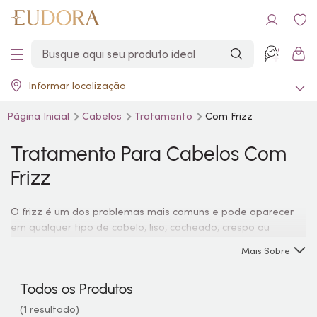
Informar localização
Página Inicial
Cabelos
Tratamento
Com Frizz
Tratamento Para Cabelos Com
Frizz
O frizz é um dos problemas mais comuns e pode aparecer
em qualquer tipo de cabelo, liso, cacheado, crespo ou
ondulado. Para manter os teimosos fios rebeldes sob
Mais Sobre
controle, Eudora possui uma das linhas mais completas de
tratamento para frizz, auxiliando sua rotina de cuidados com
Todos os Produtos
os cabelos com produtos para combater o frizz.
(1 resultado)