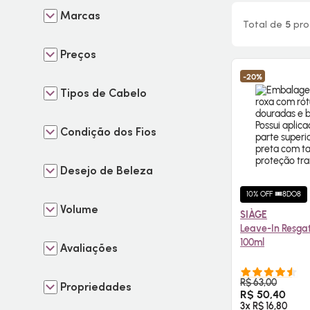
Marcas
Total de
5
pro
Preços
-20%
Tipos de Cabelo
Condição dos Fios
Desejo de Beleza
10% OFF 🎟️8DO8
Volume
SIÀGE
Leave-In Resga
100ml
Avaliações
COMPR
R$ 63,00
Propriedades
R$ 50,40
3x R$ 16,80