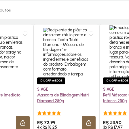
dutos
10% OFF 🎟️8DO8
10% OFF 🎟️8DO8
SIÀGE
SIÀGE
te Imediato
Máscara de Blindagem Nutri
Refil Máscara 
Diamond 250g
Intenso 250g
E AGORA ❯
COMPRE AGORA ❯
COMP
R$ 72,99
R$ 53,90
ADICIONAR À SACOLA
ADICIONAR À SACOLA
4x R$ 18,25
3x R$ 17,97