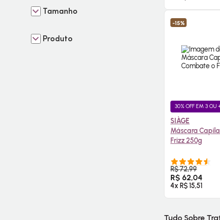
Tamanho
-15%
Produto
30% OFF EM 3 OU 
SIÀGE
Máscara Capila
Frizz 250g
COMPR
R$ 72,99
R$ 62,04
4x R$ 15,51
Tudo Sobre Tra