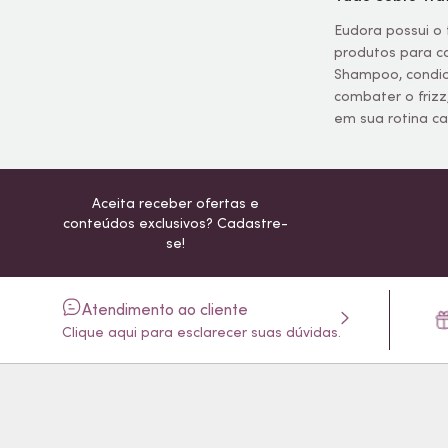
Eudora possui o 
produtos para c
Shampoo, condici
combater o frizz
em sua rotina cap
Aceita receber ofertas e
conteúdos exclusivos? Cadastre-
se!
Atendimento ao cliente
Clique aqui para esclarecer suas dúvidas.