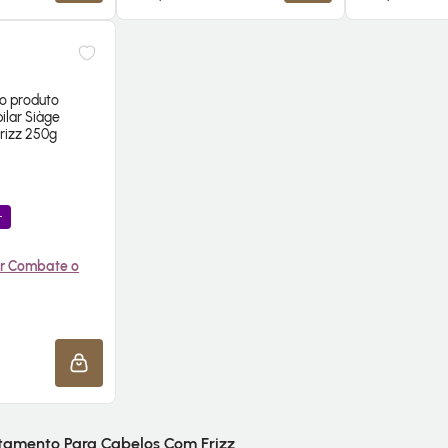
+
r Combate o
E AGORA ❯
ADICIONAR À SACOLA
tamento Para Cabelos Com Frizz