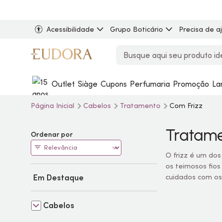
Acessibilidade
Grupo Boticário
Precisa de a
Outlet
Siàge
Cupons
Perfumaria
Promoção
La
Página Inicial
Cabelos
Tratamento
Com Frizz
Tratame
Ordenar por
O frizz é um do
os teimosos fios
Em Destaque
cuidados com os
Cabelos