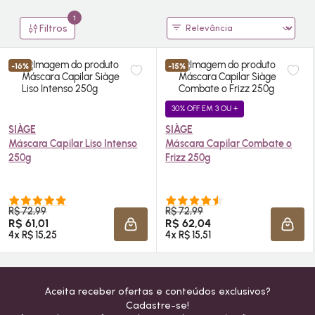
1
Filtros
-16%
-15%
30% OFF EM 3 OU +
SIÀGE
SIÀGE
Máscara Capilar Liso Intenso
Máscara Capilar Combate o
250g
Frizz 250g
R$ 72,99
R$ 72,99
R$ 61,01
R$ 62,04
ADICIONAR À SACOLA
ADIC
4x R$ 15,25
4x R$ 15,51
Aceita receber ofertas e conteúdos exclusivos?
Cadastre-se!