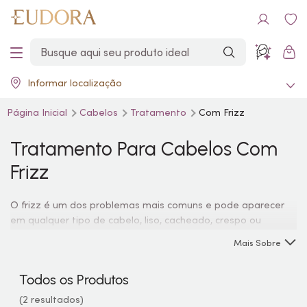
Informar localização
Página Inicial
Cabelos
Tratamento
Com Frizz
Tratamento Para Cabelos Com
Frizz
O frizz é um dos problemas mais comuns e pode aparecer
em qualquer tipo de cabelo, liso, cacheado, crespo ou
ondulado. Para manter os teimosos fios rebeldes sob
Mais Sobre
controle, Eudora possui uma das linhas mais completas de
tratamento para frizz, auxiliando sua rotina de cuidados com
Todos os Produtos
os cabelos com produtos para combater o frizz.
(2 resultados)