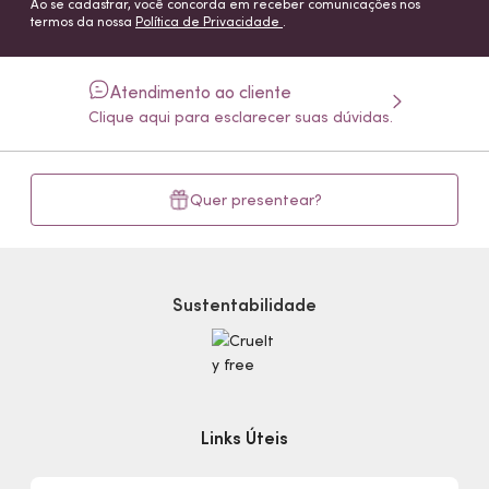
Ao se cadastrar, você concorda em receber comunicações nos
termos da nossa
Política de Privacidade
.
Atendimento ao cliente
Clique aqui para esclarecer suas dúvidas.
Quer presentear?
Sustentabilidade
Links Úteis