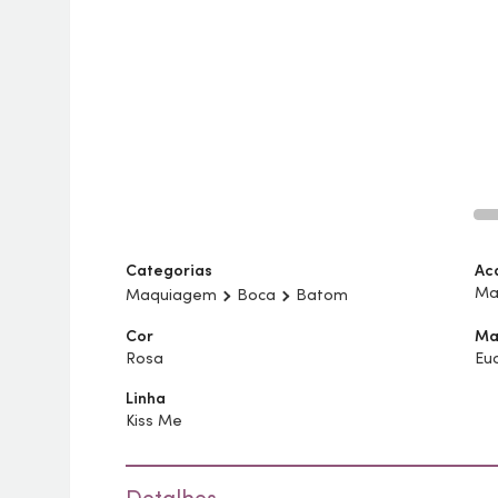
Categorias
Ac
Ma
Maquiagem
Boca
Batom
Cor
Ma
Rosa
Eu
Linha
Kiss Me