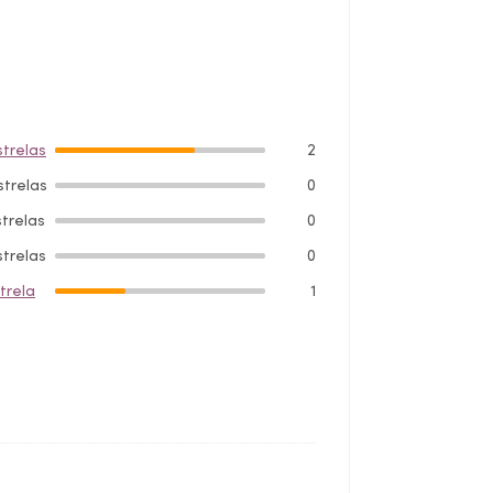
strelas
2
strelas
0
strelas
0
strelas
0
strela
1