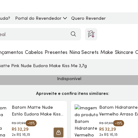
juda?
Portal do Revendedor
Quero Revender
nçamentos
Cabelos
Presentes
Niina Secrets
Make
Skincare
C
atte Pink Nude Eudora
Make
Kiss Me 3,7g
Indisponível
Aproveite e confira itens similares:
Batom Matte Nude
Batom Hidratante
Estilo Eudora
Make
Kiss
Vermelho Arraso E
Me 3,7g
Make
Kiss Me 3,7g
R$ 37,99
-15%
R$ 37,99
-15%
R$ 32,29
R$ 32,29
2x R$ 16,15
2x R$ 16,15
SACOLA
ADICIONAR À SACOLA