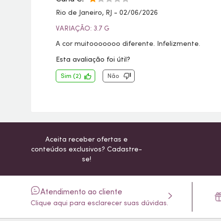
Rio de Janeiro, RJ
-
02/06/2026
VARIAÇÃO: 3.7 G
A cor muitooooooo diferente. Infelizmente.
Esta avaliação foi útil?
Sim
(
2
)
Não
Aceita receber ofertas e
conteúdos exclusivos? Cadastre-
se!
Atendimento ao cliente
Clique aqui para esclarecer suas dúvidas.