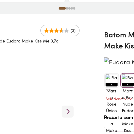
(3)
Batom M
Make
Kis
15% off
Selecione outra
Produto sem