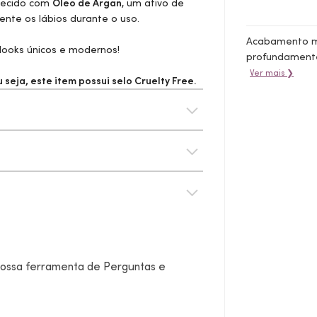
uecido com
Óleo de Argan
, um ativo de
nte os lábios durante o uso.
Acabamento ma
looks
únicos e modernos!
profundamente
Ver mais ❯
seja, este item possui selo
Cruelty Free.
 nossa ferramenta de Perguntas e