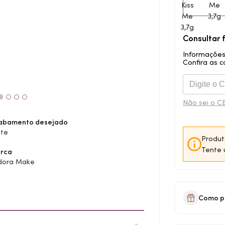
Consultar 
Informações
Confira as c
Não sei o C
abamento desejado
te
Produt
Tente 
rca
dora Make
Como p