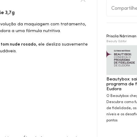
Compartilh
e 3,7g
evolução da maquiagem com tratamento,
ora a uma fórmula nutritiva.
Priscila Nárrima
Beauty Editor
m
tom nude rosado
, ele desliza suavemente
udáveis.
Beautybox: sa
programa de f
Eudora
O Beautybox che
Descubra como f
de fidelidade, os
níveis e os desaf
pontos