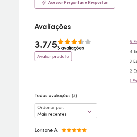
Acessar Perguntas e Respostas
Avaliações
3.7/5
5 E
3 avaliações
4 E
Avaliar produto
3 E
2 E
1 E
Todas avaliações
(3)
Ordenar por:
Mais recentes
Lorisane A.