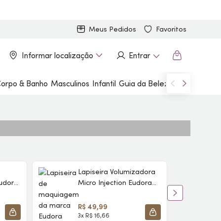
Meus Pedidos
Favoritos
Informar localização
Entrar
orpo & Banho
Masculinos
Infantil
Guia da Beleza
Marcas
Lapiseira Volumizadora
udora
Micro Injection Eudora
Make
Soft Rose 300mg
R$ 49,99
3x R$ 16,66
4
ADICIONAR À SACOLA
ADICIONAR À SACOLA