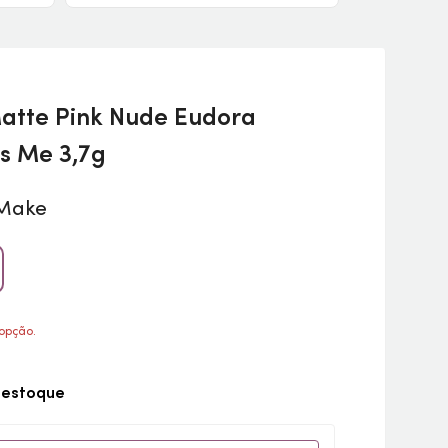
atte Pink Nude Eudora
s Me 3,7g
 opção.
 estoque