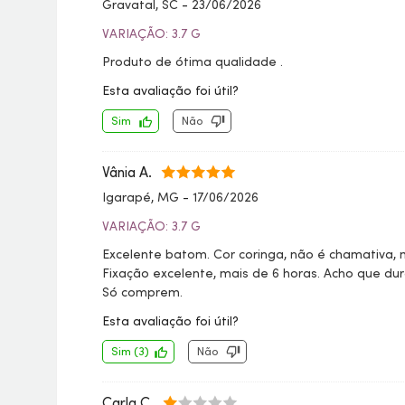
Gravatal, SC
-
23/06/2026
VARIAÇÃO: 3.7 G
Produto de ótima qualidade .
Esta avaliação foi útil?
Sim
Não
Vânia A.
Igarapé, MG
-
17/06/2026
VARIAÇÃO: 3.7 G
Excelente batom. Cor coringa, não é chamativa, 
Fixação excelente, mais de 6 horas. Acho que dur
Só comprem.
Esta avaliação foi útil?
Sim
(
3
)
Não
Carla C.