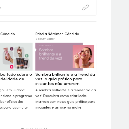
e
n Cândido
Priscila Nárriman Cândido
Nara Lorkievicz
Beauty Editor
Beauty Editor
iba tudo sobre o
Sombra brilhante é a trend da
Semana Eudora
idelidade de
vez: o guia prático para
produtos com
iniciantes não errarem.
Aproveite a Sema
gou em Eudora!
A sombra brilhante é a tendência da
garanta o nosso t
unciona o programa
vez! Descubra como criar
looks
mais desejados c
 benefícios dos
incríveis com nosso guia prático para
Descubra itens 
ios para acumular
iniciantes e arrase na
make.
skincare
e cabelos