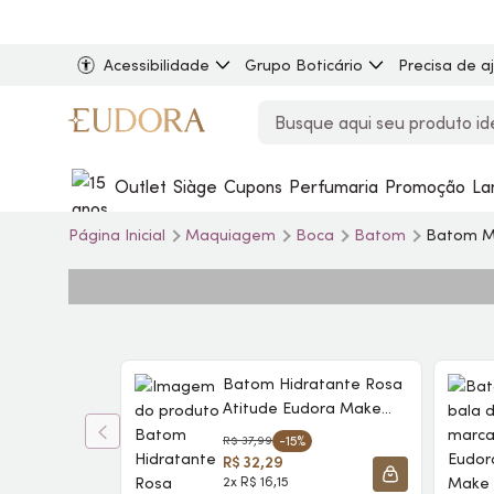
Acessibilidade
Grupo Boticário
Precisa de a
Outlet
Siàge
Cupons
Perfumaria
Promoção
La
Página Inicial
Maquiagem
Boca
Batom
Batom M
Batom Hidratante Rosa
Atitude Eudora
Make
Kiss Me 3,7g
R$ 37,99
-15%
R$ 32,29
2x R$ 16,15
ADICIONAR À 