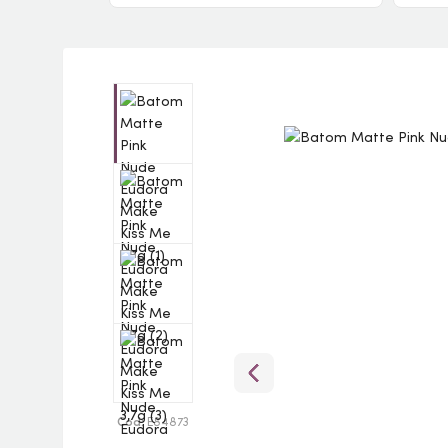
Cod:
E84873