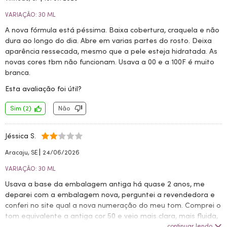
VARIAÇÃO: 30 ML
A nova fórmula está péssima. Baixa cobertura, craquela e não
dura ao longo do dia. Abre em varias partes do rosto. Deixa
aparência ressecada, mesmo que a pele esteja hidratada. As
novas cores tbm não funcionam. Usava a 00 e a 100F é muito
branca.
Esta avaliação foi útil?
Sim
(
2
)
Não
Jéssica S.
|
Aracaju, SE
24/06/2026
VARIAÇÃO: 30 ML
Usava a base da embalagem antiga há quase 2 anos, me
deparei com a embalagem nova, perguntei a revendedora e
conferi no site qual a nova numeração do meu tom. Comprei o
tom equivalente a antiga cor 50 e veio mais clara, mais fluida,
ou seja, sai com mais facilidade, a antiga era meu tom
continuar lendo