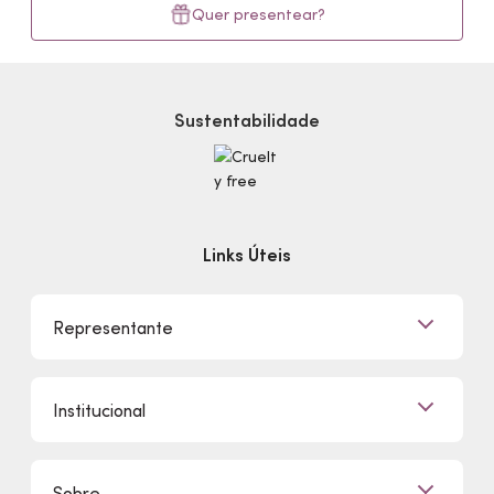
Quer presentear?
Sustentabilidade
Links Úteis
Representante
Já sou Representante
Institucional
Quero Ser Representante
Encontre um Representante
Quem Somos
Sobre