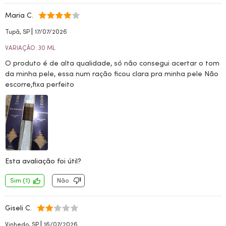
Maria C.
|
Tupã, SP
17/07/2026
VARIAÇÃO: 30 ML
O produto é de alta qualidade, só não consegui acertar o tom
da minha pele, essa num ração ficou clara pra minha pele Não
escorre,fixa perfeito
Esta avaliação foi útil?
Sim
(
1
)
Não
Giseli C.
|
Vinhedo, SP
16/07/2026