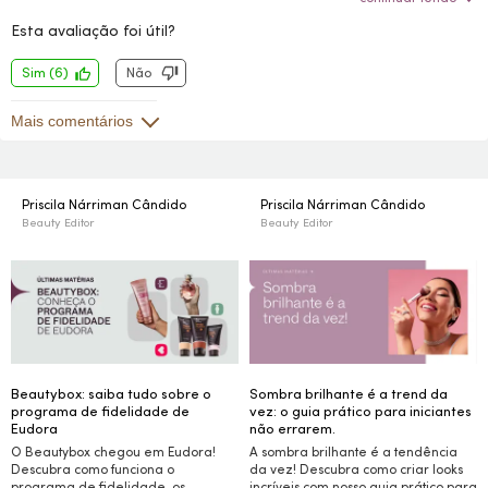
certinho e essa nova deixou meu rosto amarelado e
Esta avaliação foi útil?
craquelado. Não recomendo. Uma pena, pois a antiga era
minha base preferida!
Sim
(
6
)
Não
Mais comentários
Priscila Nárriman Cândido
Priscila Nárriman Cândido
Beauty Editor
Beauty Editor
Beautybox: saiba tudo sobre o
Sombra brilhante é a trend da
programa de fidelidade de
vez: o guia prático para iniciantes
Eudora
não errarem.
O Beautybox chegou em Eudora!
A sombra brilhante é a tendência
Descubra como funciona o
da vez! Descubra como criar
looks
programa de fidelidade, os
incríveis com nosso guia prático para