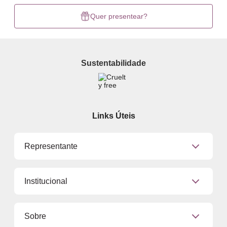
Quer presentear?
Sustentabilidade
Links Úteis
Representante
Já sou Representante
Institucional
Quero Ser Representante
Encontre um Representante
Quem Somos
Sobre
Conheça Nossas Lojas