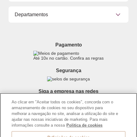
Clique e Retire
Promoções
Eudora, Seu Brilho é Único!
Departamentos
Mapa do Site
Trabalhe Conosco
Procon
Sustentabilidade
Cabelos
Politica de Privacidade
Dúvidas
Cronograma Capilar
Proteja-se Contra Fraudes
Pagamento
Maquiagem
Preferências de Cookies
Produtos Masculinos
Consumidor.gov.br
Até 10x no cartão. Confira as regras
Teste do Tom de Base
Código de defesa do consumidor
Skincare
Termos de Uso
Segurança
Perfumaria
Trocas e Devoluções
Teste da Fragrância Perfeita
Entregas
Corpo e Banho
Siga a empresa nas redes
Carga Tributária
Infantil
Ao clicar em "Aceitar todos os cookies", concorda com o
Encontre o Presente Ideal!
armazenamento de cookies no seu dispositivo para
Beauty Week
melhorar a navegação no site, analisar a utilização do site e
ajudar nas nossas iniciativas de marketing. Para mais
Guia da Beleza Eudora
informações consulte a nossa
Politica de cookies