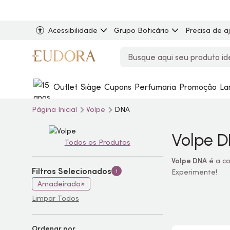
Acessibilidade
Grupo Boticário
Precisa de a
Outlet
Siàge
Cupons
Perfumaria
Promoção
La
Página Inicial
Volpe
DNA
Volpe 
Todos os Produtos
Volpe DNA
é a co
Filtros Selecionados
1
Experimente!
Amadeirado
Limpar Todos
Ordenar por