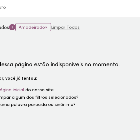
uto
nados
Amadeirado
Limpar Todos
1
dessa página estão indisponíveis no momento.
r, você já tentou:
ágina inicial
do nosso site.
limpar algum dos filtros selecionados?
 uma palavra parecida ou sinônimo?