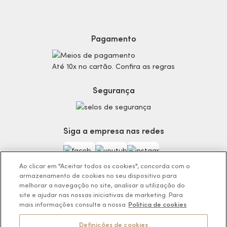
Dúvidas
Politica de Privacidade
Cabelos
Proteja-se Contra Fraudes
Cronograma Capilar
Preferências de Cookies
Maquiagem
Pagamento
Consumidor.gov.br
Produtos Masculinos
Código de defesa do consumidor
Teste do Tom de Base
Até 10x no cartão. Confira as regras
Termos de Uso
Skincare
Trocas e Devoluções
Perfumaria
Segurança
Entregas
Teste da Fragrância Perfeita
Carga Tributária
Corpo e Banho
Infantil
Siga a empresa nas redes
Encontre o Presente Ideal!
Beauty Week
Guia da Beleza Eudora
Ao clicar em "Aceitar todos os cookies", concorda com o
armazenamento de cookies no seu dispositivo para
melhorar a navegação no site, analisar a utilização do
site e ajudar nas nossas iniciativas de marketing. Para
mais informações consulte a nossa
Politica de cookies
Os preços da loja online podem variar em relação as lojas físicas e
venda direta.
Definições de cookies