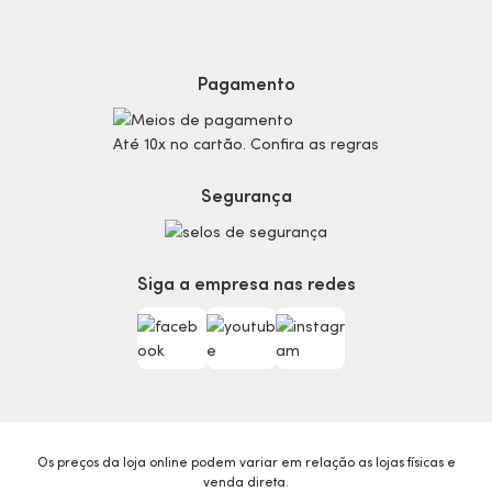
Dúvidas
Politica de Privacidade
Cabelos
Proteja-se Contra Fraudes
Cronograma Capilar
Preferências de Cookies
Maquiagem
Pagamento
Consumidor.gov.br
Produtos Masculinos
Código de defesa do consumidor
Teste do Tom de Base
Até 10x no cartão. Confira as regras
Termos de Uso
Skincare
Trocas e Devoluções
Perfumaria
Segurança
Entregas
Teste da Fragrância Perfeita
Carga Tributária
Corpo e Banho
Infantil
Siga a empresa nas redes
Encontre o Presente Ideal!
Beauty Week
Guia da Beleza Eudora
Os preços da loja online podem variar em relação as lojas físicas e
venda direta.