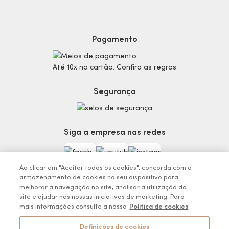
Dúvidas
Politica de Privacidade
Cabelos
Proteja-se Contra Fraudes
Cronograma Capilar
Preferências de Cookies
Maquiagem
Pagamento
Consumidor.gov.br
Produtos Masculinos
Código de defesa do consumidor
Teste do Tom de Base
Até 10x no cartão. Confira as regras
Termos de Uso
Skincare
Trocas e Devoluções
Perfumaria
Segurança
Entregas
Teste da Fragrância Perfeita
Carga Tributária
Corpo e Banho
Infantil
Siga a empresa nas redes
Encontre o Presente Ideal!
Beauty Week
Guia da Beleza Eudora
Ao clicar em "Aceitar todos os cookies", concorda com o
armazenamento de cookies no seu dispositivo para
melhorar a navegação no site, analisar a utilização do
site e ajudar nas nossas iniciativas de marketing. Para
mais informações consulte a nossa
Politica de cookies
Os preços da loja online podem variar em relação as lojas físicas e
venda direta.
Definições de cookies