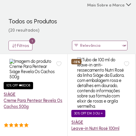
parecidas, os dois itens podem ser usados juntos ou
Mais Sobre a Marca
separados. Conheça a linha Siàge e encontre o melhor
tratamento para os seus fios.
Todos os Produtos
(20 resultados)
1
Filtros
-15%
10% OFF 🎟️8DO8
SIÀGE
Creme Para Pentear Revela Os
Cachos 500g
30% OFF EM 3 OU +
SIÀGE
Leave-in Nutri Rosé 100ml