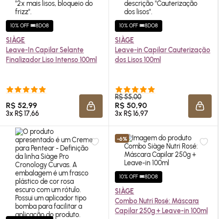
10% OFF 🎟️8DO8
10% OFF 🎟️8DO8
SIÀGE
SIÀGE
Leave-In Capilar Selante
Leave-in Capilar Cauterização
Finalizador Liso Intenso 100ml
dos Lisos 100ml
R$ 55,00
R$ 52,99
R$ 50,90
ADICIONAR À SACOLA
ADIC
3x R$ 17,66
3x R$ 16,97
-6%
10% OFF 🎟️8DO8
SIÀGE
Combo Nutri Rosé: Máscara
Capilar 250g + Leave-in 100ml