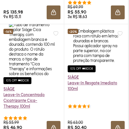
R$ 69,99
R$ 135,98
R$ 55,90
ADICIONAR À SACOLA
ADIC
9x R$ 15,11
3x R$ 18,63
-16%
-20%
10% OFF 🎟️8DO8
SIÀGE
10% OFF 🎟️8DO8
Leave-In Resgate Imediato
100ml
SIÀGE
Leave-In Concentrado
Cicatrizante Cica-
Therapy 100ml
R$ 55,99
R$ 63,00
R$ 46,90
R$ 50,40