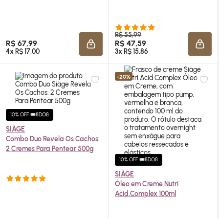
R$ 55,99
R$ 67,99
R$ 47,59
ADICIONAR À SACOLA
ADIC
4x R$ 17,00
3x R$ 15,86
-20%
10% OFF 🎟️8DO8
SIÀGE
Combo Duo Revela Os Cachos:
2 Cremes Para Pentear 500g
10% OFF 🎟️8DO8
SIÀGE
Óleo em Creme Nutri
Acid.Complex 100ml