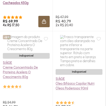
Cacheados 450g
R$ 47,99
R$ 69,99
R$ 40,79
ADICIONAR À SACOLA
4x R$ 17,50
2x R$ 20,40
-15%
Indisponível
SIÀGE
Creme Concentrado De
Proteína Acelera O
Indisponível
Crescimento 80g
SIÀGE
Óleo Bifásico Capilar Nutri
Óleos Poderosos 90ml
R$ 54,99