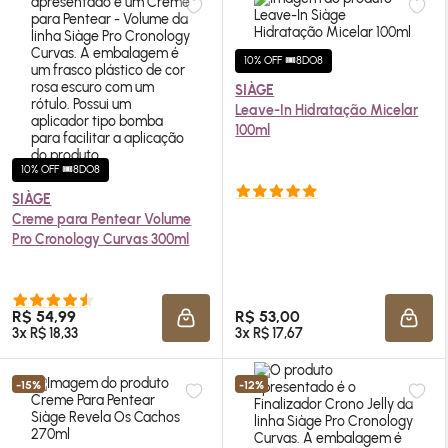
10% OFF 🎟️8DO8
SIÀGE
Leave-In Hidratação Micelar
100ml
10% OFF 🎟️8DO8
SIÀGE
Creme para Pentear Volume
Pro Cronology Curvas 300ml
R$ 54,99
R$ 53,00
ADICIONAR À SACOLA
ADIC
3x R$ 18,33
3x R$ 17,67
-15%
-12%