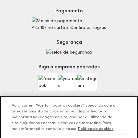
Proteja-se Contra Fraudes
Cronograma Capilar
Preferências de Cookies
Maquiagem
Pagamento
Consumidor.gov.br
Produtos Masculinos
Código de defesa do consumidor
Teste do Tom de Base
Até 10x no cartão. Confira as regras
Termos de Uso
Skincare
Trocas e Devoluções
Perfumaria
Segurança
Entregas
Teste da Fragrância Perfeita
Carga Tributária
Corpo e Banho
Infantil
Siga a empresa nas redes
Encontre o Presente Ideal!
Beauty Week
Guia da Beleza Eudora
Ao clicar em "Aceitar todos os cookies", concorda com o
armazenamento de cookies no seu dispositivo para
Os preços da loja online podem variar em relação as lojas físicas e
melhorar a navegação no site, analisar a utilização do
venda direta.
site e ajudar nas nossas iniciativas de marketing. Para
BOTICÁRIO PRODUTOS DE BELEZA LTDA.
mais informações consulte a nossa
Politica de cookies
Rodovia Régis Bitencourt, KM 437, Ribeirão Vermelho, Registro, SP,