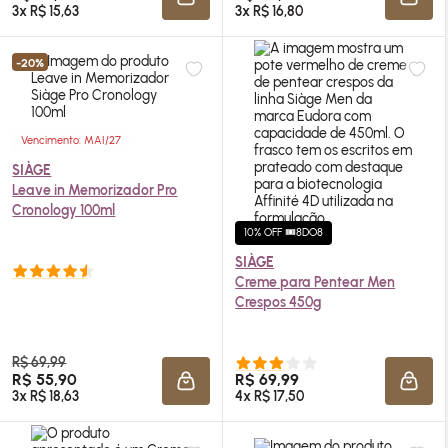
ADICIONAR À SACOLA
ADIC
3x R$ 15,63
3x R$ 16,80
-20%
Vencimento: MAI/27
SIÀGE
Leave in Memorizador Pro
Cronology 100ml
10% OFF 🎟️8DO8
SIÀGE
Creme para Pentear
Men
Crespos 450g
R$ 69,99
R$ 55,90
R$ 69,99
ADICIONAR À SACOLA
ADIC
3x R$ 18,63
4x R$ 17,50