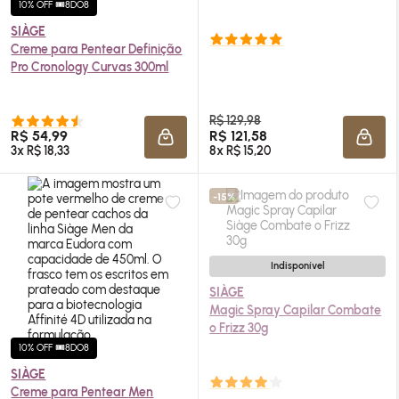
10% OFF 🎟️8DO8
SIÀGE
Creme para Pentear Definição
Pro Cronology Curvas 300ml
R$ 129,98
R$ 54,99
R$ 121,58
ADICIONAR À SACOLA
ADIC
3x R$ 18,33
8x R$ 15,20
-15%
Indisponível
SIÀGE
Magic Spray Capilar Combate
o Frizz 30g
10% OFF 🎟️8DO8
SIÀGE
Creme para Pentear
Men