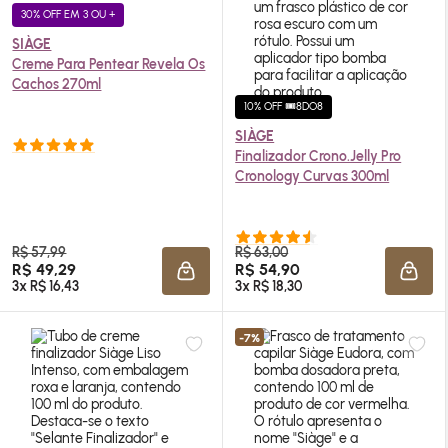
30% OFF EM 3 OU +
SIÀGE
Creme Para Pentear Revela Os
Cachos 270ml
10% OFF 🎟️8DO8
SIÀGE
Finalizador Crono.Jelly Pro
Cronology Curvas 300ml
R$ 57,99
R$ 63,00
R$ 49,29
R$ 54,90
ADICIONAR À SACOLA
ADIC
3x R$ 16,43
3x R$ 18,30
-7%