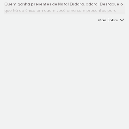
Quem ganha
presentes de Natal Eudora
, adora! Destaque o
que há de único em quem você ama com presentes para
brilhar. São diversas opções com preços incríveis, que você só
Mais Sobre
vê nesta época do ano. Vem escolher o seu e aproveitar
nossas
promoções
!