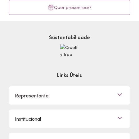
Quer presentear?
Sustentabilidade
Links Úteis
Representante
Já sou Representante
Institucional
Quero Ser Representante
Encontre um Representante
Quem Somos