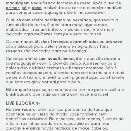
maquiagem e valorizar o formato do rosto
. Após o uso de
primer
,
pó
e
base
, o
blush
traz a cor e o aspecto saudável
para compor sua maquiagem. Ele é indispensável!
O
blush
com efeito acetinado
ou
perolado
, que realça a
iluminação do rosto, é ideal para maquiagens mais
elaboradas. Traz um brilho a mais ao visual e é o mais
indicado para mulheres com pele seca ou mista.
Os chamados
blushes
terrosos
,
avermelhados
ou
bronzes
são indicados para pele morena e negra. Já os
tons
rosados
são indicados para pele branca.
Conheça a linha
Luminous Summer
, itens que vão deixar a
sua maquiagem com o
glow
do verão. Apresentamos a
paleta duo de
blush
cremoso
e
bronzer
cremoso
. São 3
versões pensadas para atender uma cartela maior de tons
de pele. A textura é levinha, com pigmentação construível e
que traz um
glow
natural para a pele.
Não importa qual seja o seu tipo ou tom de pele: escolha o
blush
Eudora
que mais combina com você e arrase!
LIVE EUDORA ✨
Na
Live Eudora
, além de ficar por dentro de tudo que
acontece no universo da moda, você também tem
benefícios exclusivos! Ela acontece, pelo menos, 2 vezes ao
mês e traz influenciadores e especialistas para tirar
dúvidas e ensinar novas técnicas de
make
, cabelos,