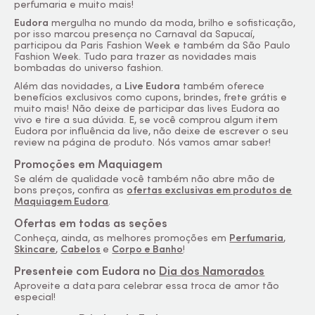
perfumaria e muito mais!
Eudora
mergulha no mundo da moda, brilho e sofisticação,
por isso marcou presença no Carnaval da Sapucaí,
participou da Paris Fashion Week e também da São Paulo
Fashion Week. Tudo para trazer as novidades mais
bombadas do universo fashion.
Além das novidades, a
Live Eudora
também oferece
benefícios exclusivos como cupons, brindes, frete grátis e
muito mais! Não deixe de participar das lives Eudora ao
vivo e tire a sua dúvida. E, se você comprou algum item
Eudora por influência da live, não deixe de escrever o seu
review na página de produto. Nós vamos amar saber!
Promoções em Maquiagem
Se além de qualidade você também não abre mão de
bons preços, confira as
ofertas exclusivas em produtos de
Maquiagem Eudora
.
Ofertas em todas as seções
Conheça, ainda, as melhores promoções em
Perfumaria
,
Skincare
,
Cabelos
e
Corpo e Banho
!
Presenteie com Eudora no
Dia dos Namo
rados
Aproveite a data
para celebrar essa troca de amor tão
especial!