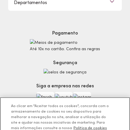
Departamentos
Trabalhe Conosco
Mapa do Site
Sustentabilidade
Procon
Dúvidas
Politica de Privacidade
Cabelos
Proteja-se Contra Fraudes
Cronograma Capilar
Preferências de Cookies
Maquiagem
Pagamento
Consumidor.gov.br
Produtos Masculinos
Código de defesa do consumidor
Teste do Tom de Base
Até 10x no cartão. Confira as regras
Termos de Uso
Skincare
Trocas e Devoluções
Perfumaria
Segurança
Entregas
Teste da Fragrância Perfeita
Carga Tributária
Corpo e Banho
Infantil
Siga a empresa nas redes
Encontre o Presente Ideal!
Beauty Week
Guia da Beleza Eudora
Ao clicar em "Aceitar todos os cookies", concorda com o
armazenamento de cookies no seu dispositivo para
melhorar a navegação no site, analisar a utilização do
site e ajudar nas nossas iniciativas de marketing. Para
mais informações consulte a nossa
Politica de cookies