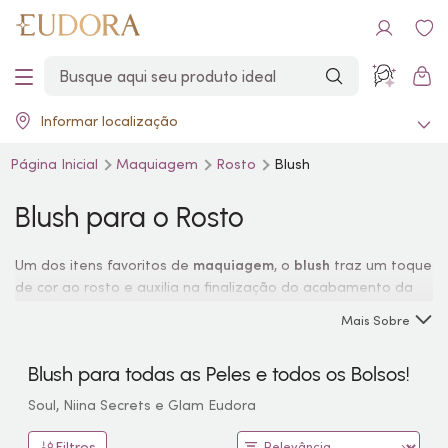
Informar localização
Página Inicial
Maquiagem
Rosto
Blush
Blush
para o Rosto
Um dos itens favoritos de
maquiagem
, o
blush
traz um toque
de cor ao rosto e auxilia na finalização do acabamento da
pele, além de valorizar o formato de cada rosto. Eudora
Mais Sobre
conta com diversas tonalidades e texturas de
blush
. Escolha
aquele que mais combina com seu brilho único!
Blush
para todas as Peles e todos os Bolsos!
Soul, Niina Secrets e Glam Eudora
Filtros