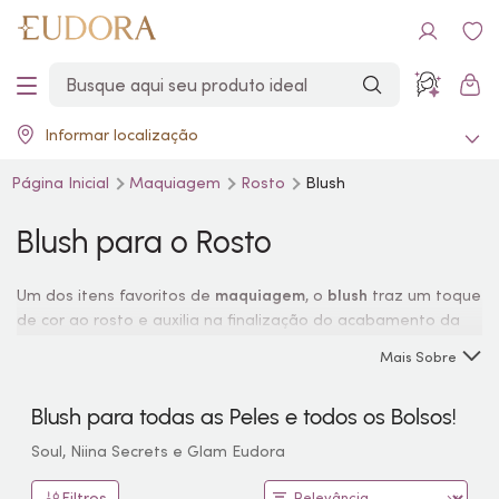
Informar localização
Página Inicial
Maquiagem
Rosto
Blush
Blush
para o Rosto
Um dos itens favoritos de
maquiagem
, o
blush
traz um toque
de cor ao rosto e auxilia na finalização do acabamento da
pele, além de valorizar o formato de cada rosto. Eudora
Mais Sobre
conta com diversas tonalidades e texturas de
blush
. Escolha
aquele que mais combina com seu brilho único!
Blush
para todas as Peles e todos os Bolsos!
Soul, Niina Secrets e Glam Eudora
Filtros