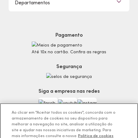
Departamentos
Trabalhe Conosco
Mapa do Site
Sustentabilidade
Procon
Dúvidas
Politica de Privacidade
Cabelos
Proteja-se Contra Fraudes
Cronograma Capilar
Preferências de Cookies
Maquiagem
Pagamento
Consumidor.gov.br
Produtos Masculinos
Código de defesa do consumidor
Teste do Tom de Base
Até 10x no cartão. Confira as regras
Termos de Uso
Skincare
Trocas e Devoluções
Perfumaria
Segurança
Entregas
Teste da Fragrância Perfeita
Carga Tributária
Corpo e Banho
Infantil
Siga a empresa nas redes
Encontre o Presente Ideal!
Beauty Week
Guia da Beleza Eudora
Ao clicar em "Aceitar todos os cookies", concorda com o
armazenamento de cookies no seu dispositivo para
melhorar a navegação no site, analisar a utilização do
site e ajudar nas nossas iniciativas de marketing. Para
mais informações consulte a nossa
Politica de cookies