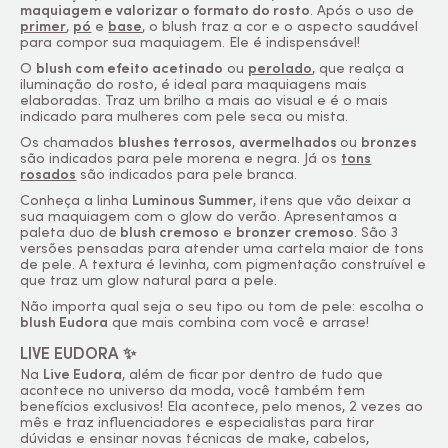
maquiagem e valorizar o formato do rosto
. Após o uso de
primer
,
pó
e
base
, o
blush
traz a cor e o aspecto saudável
para compor sua maquiagem. Ele é indispensável!
O
blush
com efeito acetinado
ou
perolado
, que realça a
iluminação do rosto, é ideal para maquiagens mais
elaboradas. Traz um brilho a mais ao visual e é o mais
indicado para mulheres com pele seca ou mista.
Os chamados
blushes
terrosos
,
avermelhados
ou
bronzes
são indicados para pele morena e negra. Já os
tons
rosados
são indicados para pele branca.
Conheça a linha
Luminous Summer
, itens que vão deixar a
sua maquiagem com o
glow
do verão. Apresentamos a
paleta duo de
blush
cremoso
e
bronzer
cremoso
. São 3
versões pensadas para atender uma cartela maior de tons
de pele. A textura é levinha, com pigmentação construível e
que traz um
glow
natural para a pele.
Não importa qual seja o seu tipo ou tom de pele: escolha o
blush
Eudora
que mais combina com você e arrase!
LIVE EUDORA ✨
Na
Live Eudora
, além de ficar por dentro de tudo que
acontece no universo da moda, você também tem
benefícios exclusivos! Ela acontece, pelo menos, 2 vezes ao
mês e traz influenciadores e especialistas para tirar
dúvidas e ensinar novas técnicas de
make
, cabelos,