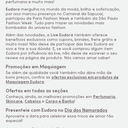
perfumaria e muito mais!
Eudora
mergulha no mundo da moda, brilho e sofisticação,
por isso marcou presença no Carnaval da Sapucaí,
participou da Paris Fashion Week e também da São Paulo
Fashion Week. Tudo para trazer as novidades mais
bombadas do universo fashion.
Além das novidades, a
Live Eudora
também oferece
benefícios exclusivos como cupons, brindes, frete grátis e
muito mais! Não deixe de participar das lives Eudora ao
vivo e tire a sua dúvida. E, se você comprou algum item
Eudora por influência da live, não deixe de escrever o seu
review na página de produto. Nós vamos amar saber!
Promoções em Maquiagem
Se além de qualidade você também não abre mão de
bons preços, confira as
ofertas exclusivas em produtos de
Maquiagem Eudora
.
Ofertas em todas as seções
Conheça, ainda, as melhores promoções em
Perfumaria
,
Skincare
,
Cabelos
e
Corpo e Banho
!
Presenteie com Eudora no
Dia dos Namo
rados
Aproveite a data
para celebrar essa troca de amor tão
especial!