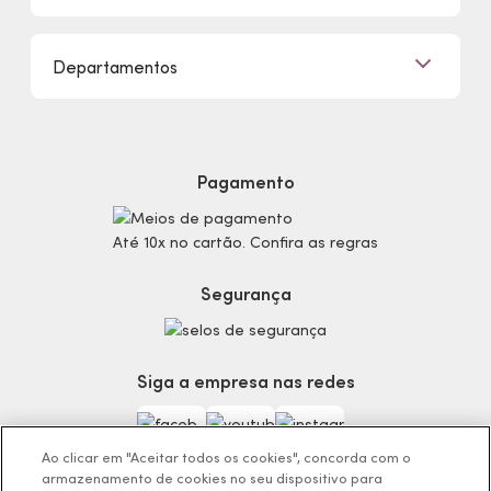
Clique e Retire
Eudora, Seu Brilho é Único!
Promoções
Departamentos
Trabalhe Conosco
Mapa do Site
Sustentabilidade
Procon
Dúvidas
Politica de Privacidade
Cabelos
Proteja-se Contra Fraudes
Cronograma Capilar
Preferências de Cookies
Maquiagem
Pagamento
Consumidor.gov.br
Produtos Masculinos
Código de defesa do consumidor
Teste do Tom de Base
Até 10x no cartão. Confira as regras
Termos de Uso
Skincare
Trocas e Devoluções
Perfumaria
Segurança
Entregas
Teste da Fragrância Perfeita
Carga Tributária
Corpo e Banho
Infantil
Siga a empresa nas redes
Encontre o Presente Ideal!
Beauty Week
Guia da Beleza Eudora
Ao clicar em "Aceitar todos os cookies", concorda com o
armazenamento de cookies no seu dispositivo para