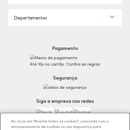
Clique e Retire
Eudora, Seu Brilho é Único!
Promoções
Departamentos
Trabalhe Conosco
Mapa do Site
Sustentabilidade
Procon
Dúvidas
Politica de Privacidade
Cabelos
Proteja-se Contra Fraudes
Cronograma Capilar
Preferências de Cookies
Maquiagem
Pagamento
Consumidor.gov.br
Produtos Masculinos
Código de defesa do consumidor
Teste do Tom de Base
Até 10x no cartão. Confira as regras
Termos de Uso
Skincare
Trocas e Devoluções
Perfumaria
Segurança
Entregas
Teste da Fragrância Perfeita
Carga Tributária
Corpo e Banho
Infantil
Siga a empresa nas redes
Encontre o Presente Ideal!
Beauty Week
Guia da Beleza Eudora
Ao clicar em "Aceitar todos os cookies", concorda com o
armazenamento de cookies no seu dispositivo para