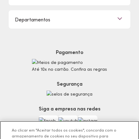
Clique e Retire
Eudora, Seu Brilho é Único!
Promoções
Departamentos
Trabalhe Conosco
Mapa do Site
Sustentabilidade
Procon
Dúvidas
Politica de Privacidade
Cabelos
Proteja-se Contra Fraudes
Cronograma Capilar
Preferências de Cookies
Maquiagem
Pagamento
Consumidor.gov.br
Produtos Masculinos
Código de defesa do consumidor
Teste do Tom de Base
Até 10x no cartão. Confira as regras
Termos de Uso
Skincare
Trocas e Devoluções
Perfumaria
Segurança
Entregas
Teste da Fragrância Perfeita
Carga Tributária
Corpo e Banho
Infantil
Siga a empresa nas redes
Encontre o Presente Ideal!
Beauty Week
Guia da Beleza Eudora
Ao clicar em "Aceitar todos os cookies", concorda com o
armazenamento de cookies no seu dispositivo para