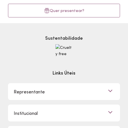
Quer presentear?
Sustentabilidade
Links Úteis
Representante
Já sou Representante
Institucional
Quero Ser Representante
Encontre um Representante
Quem Somos